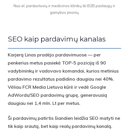
Nuo el. parduotuvių ir medicinos klinikų iki B2B paslaugų ir
gamybos įmonių
SEO kaip pardavimų kanalas
Karjerą Linas pradėjo pardavimuose — per
penkerius metus pasiekė
TOP-5 poziciją iš 90
vadybininkų
ir vadovavo komandai, kurios metinius
pardavimo rezultatus padidino
daugiau nei 40%
.
Vėliau FCR Media Lietuva kūrė ir vedė Google
AdWords/SEO pardavimų grupę, generavusią
daugiau nei 1,4 mln. Lt per metus
.
Ši pardavimų patirtis šiandien leidžia SEO matyti ne
tik kaip srautą, bet kaip
realų pardavimų kanalą
.