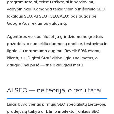
programuotojai, tekstų rašytojai ir pardavimų
vadybininkai
. Komanda teikia vidinio ir išorinio SEO,
lokalaus SEO, AI SEO (GEO/AEO) paslaugas bei
Google Ads reklamos valdymą.
Agentūros veiklos filosofija grindžiama ne greitais
pažadais, o nuosekliu duomenų analize, testavimu ir
ilgalaikiu matomumo augimu.
Beveik 80% esamų
klientų
su „Digital Star" dirba ilgiau nei metus, o
daugiau nei pusė — tris ir daugiau metų
.
AI SEO — ne teorija, o rezultatai
Linas buvo vienas pirmųjų SEO specialistų Lietuvoje,
pradėjusių taikyti dirbtinio intelekto įrankius SEO