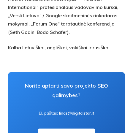
International" profesionalaus vadovavimo kursai,
„Versli Lietuva" / Google skaitmeninės rinkodaros
mokymai, „Forum One" tarptautinė konferencija
(Seth Godin, Bodo Schäfer).
Kalba lietuviškai, angliškai, vokiškai ir rusiškai.
Norite aptarti savo projekto SEO
galimybes?
El. paštas:
linas@digitalstar.lt