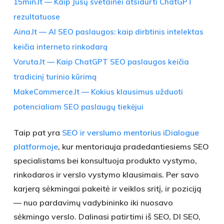
15min.lt — Kaip Jūsų svetainei atsidurti ChatGPT
rezultatuose
Aina.lt — AI SEO paslaugos: kaip dirbtinis intelektas
keičia interneto rinkodarą
Voruta.lt — Kaip ChatGPT SEO paslaugos keičia
tradicinį turinio kūrimą
MakeCommerce.lt — Kokius klausimus užduoti
potencialiam SEO paslaugų tiekėjui
Taip pat yra
SEO ir verslumo mentorius iDialogue
platformoje
, kur mentoriauja pradedantiesiems SEO
specialistams bei konsultuoja produkto vystymo,
rinkodaros ir verslo vystymo klausimais. Per savo
karjerą sėkmingai pakeitė ir veiklos sritį, ir poziciją
— nuo pardavimų vadybininko iki nuosavo
sėkmingo verslo. Dalinasi patirtimi iš SEO, DI SEO,