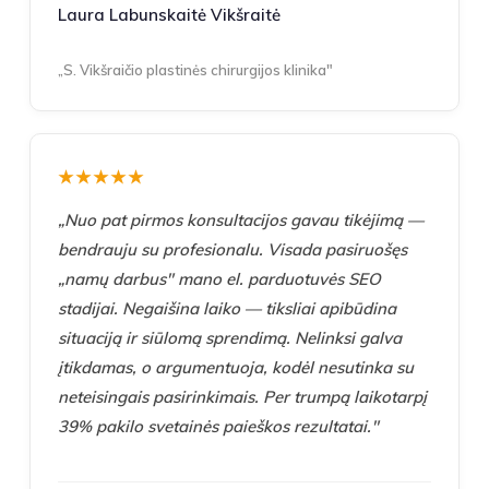
Laura Labunskaitė Vikšraitė
„S. Vikšraičio plastinės chirurgijos klinika"
★★★★★
„Nuo pat pirmos konsultacijos gavau tikėjimą —
bendrauju su profesionalu. Visada pasiruošęs
„namų darbus" mano el. parduotuvės SEO
stadijai. Negaišina laiko — tiksliai apibūdina
situaciją ir siūlomą sprendimą. Nelinksi galva
įtikdamas, o argumentuoja, kodėl nesutinka su
neteisingais pasirinkimais. Per trumpą laikotarpį
39% pakilo svetainės paieškos rezultatai
."