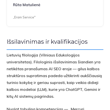
Rūta Matulienė
„Eram Service"
Išsilavinimas ir kvalifikacijos
Lietuvių filologija (Vilniaus Edukologijos
universitetas). Filologinis išsilavinimas šiandien yra
netikėtas pranašumas AI SEO eroje — gilus kalbos
struktūros supratimas padeda užtikrinti aukščiausią
turinio kokybę ir geriau suprasti, kaip veikia didieji
kalbos modeliai (LLM), kurie yra ChatGPT, Gemini ir
kitų AI sistemų pagrindas.
Nuolat tobulina kompetencijas — „Mercuri