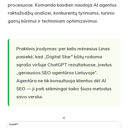
procesuose. Komanda kasdien naudoja
AI agentus
raktažodžių analizei, konkurentų tyrimams, turinio
gairių kūrimui ir techniniam optimizavimui.
Praktinis įrodymas:
per kelis mėnesius Linas
pasiekė, kad „Digital Star" būtų rodoma
sąrašo viršuje ChatGPT rezultatuose
, įvedus
„geriausios SEO agentūros Lietuvoje".
Agentūra ne tik konsultuoja klientus dėl AI
SEO — ji pati sėkmingai taiko šiuos metodus
savo verslui.
<