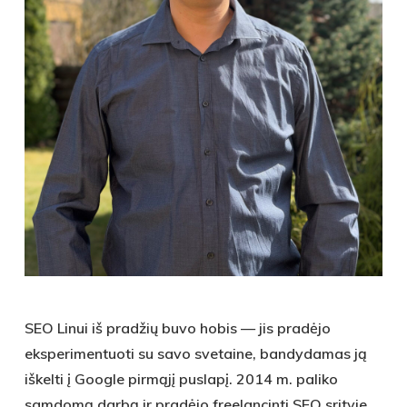
SEO Linui iš pradžių buvo hobis — jis pradėjo
eksperimentuoti su savo svetaine, bandydamas ją
iškelti į Google pirmąjį puslapį. 2014 m. paliko
samdomą darbą ir pradėjo freelancinti SEO srityje.