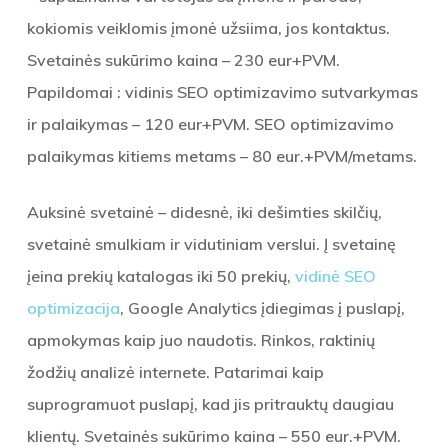
kokiomis veiklomis įmonė užsiima, jos kontaktus.
Svetainės sukūrimo kaina – 230 eur+PVM.
Papildomai : vidinis SEO optimizavimo sutvarkymas
ir palaikymas – 120 eur+PVM. SEO optimizavimo
palaikymas kitiems metams – 80 eur.+PVM/metams.
Auksinė svetainė – didesnė, iki dešimties skilčių,
svetainė smulkiam ir vidutiniam verslui. Į svetainę
įeina prekių katalogas iki 50 prekių,
vidinė SEO
optimizacija
, Google Analytics įdiegimas į puslapį,
apmokymas kaip juo naudotis. Rinkos, raktinių
žodžių analizė internete. Patarimai kaip
suprogramuot puslapį, kad jis pritrauktų daugiau
klientų. Svetainės sukūrimo kaina – 550 eur.+PVM.