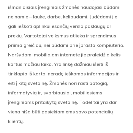
išmaniaisiais įrenginiais žmonės naudojasi būdami
ne namie – lauke, darbe, keliaudami. Judėdami jie
gali ieškoti aplinkui esančių verslo paslaugų ar
prekių. Vartotojai veiksmus atlieka ir sprendimus
priima greičiau, nei būdami prie įprasto kompiuterio.
Naršydami mobiliajam internete jie praleidžia kelis
kartus mažiau laiko. Yra linkę dažniau išeiti iš
tinklapio iš karto, neradę ieškomos informacijos ir
eiti į kitą svetainę. Žmonės nori rasti patogią,
informatyvią ir, svarbiausiai, mobiliesiems
įrenginiams pritaikytą svetainę. Todel tai yra dar
viena niša būti pasiekiamiems savo potencialių
klientų.