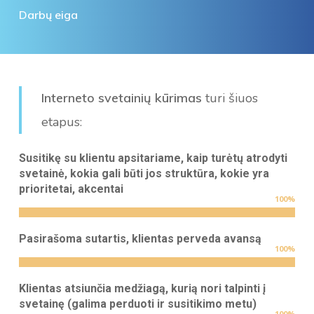
Darbų eiga
Interneto svetainių kūrimas
turi šiuos
etapus:
Susitikę su klientu apsitariame, kaip turėtų atrodyti
svetainė, kokia gali būti jos struktūra, kokie yra
prioritetai, akcentai
100
%
Pasirašoma sutartis, klientas perveda avansą
100
%
Klientas atsiunčia medžiagą, kurią nori talpinti į
svetainę (galima perduoti ir susitikimo metu)
100
%