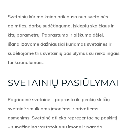
Svetainių kūrimo kaina
priklauso nuo svetainės
apimties, darbų sudėtingumo, įskiepių skaičiaus ir
kitų parametrų. Paprastumo ir aiškumo dėlei,
išanalizavome dažniausiai kuriamas svetaines ir
sudėliojome tris svetainių pasiūlymus su reikalingais
funkcionalumais.
SVETAINIŲ PASIŪLYMAI
Pagrindinė svetainė – paprasta iki penkių skilčių
svetainė smulkioms įmonėms ir privatiems
asmenims. Svetainė atlieka reprezentacinę paskirtį
– supažindina vartotojus su įmone ir parodo,