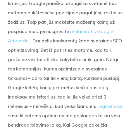
kriterijus. Google paieškai draugiška svetainė bus
metama aukštesnėse pozicijose pagal Jūsų raktinius
žodžius. Taip pat Jūs mokėsite mažesnę kainą už
paspaudimus, jei nuspręsite
reklamuotis Google
Adwords
. Daugelis konkurentų žada svetainės SEO
optimizavimą. Bet iš patirties matome, kad toli
gražu ne visi tai atlieka kokybiškai ir iki galo. Netgi
tos kompanijos, kurios optimizuoja svetaines
tinkamai – daro tai tik vieną kartą, kurdami puslapį.
Google keletą kartų per metus keičia puslapių
indeksavimo kriterijus, tad jei jie veikė prieš 3
mėnesius – nereiškia, kad veiks šiandien.
Digital Star
savo klientams optimizavimo paslaugas teikia visą
bendradarbiavimo laiką. Kai Google pakeičia