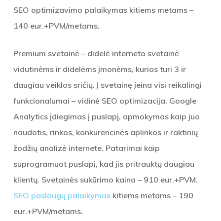
SEO optimizavimo palaikymas kitiems metams –
140 eur.+PVM/metams.
Premium svetainė – didelė interneto svetainė
vidutinėms ir didelėms įmonėms, kurios turi 3 ir
daugiau veiklos sričių. Į svetainę įeina visi reikalingi
funkcionalumai – vidinė SEO optimizacija, Google
Analytics įdiegimas į puslapį, apmokymas kaip juo
naudotis, rinkos, konkurencinės aplinkos ir raktinių
žodžių analizė internete. Patarimai kaip
suprogramuot puslapį, kad jis pritrauktų daugiau
klientų. Svetainės sukūrimo kaina – 910 eur.+PVM.
SEO paslaugų palaikymas
kitiems metams – 190
eur.+PVM/metams.