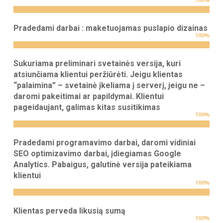
Pradedami darbai : maketuojamas puslapio dizainas
100
%
Sukuriama preliminari svetainės versija, kuri
atsiunčiama klientui peržiūrėti. Jeigu klientas
“palaimina” – svetainė įkeliama į serverį, jeigu ne –
daromi pakeitimai ar papildymai. Klientui
pageidaujant, galimas kitas susitikimas
100
%
Pradedami programavimo darbai, daromi vidiniai
SEO optimizavimo darbai, įdiegiamas Google
Analytics. Pabaigus, galutinė versija pateikiama
klientui
100
%
Klientas perveda likusią sumą
100
%