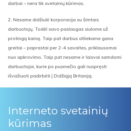
darbai – nera tik svetainių kūrimas.
2. Nesame didžiulė korporacija su šimtais
darbuotojų. Todėl savo paslaugas siulome už
protingą kainą. Taip pat darbus atliekame gana
greitai – paprastai per 2-4 savaites, priklausomai
nuo apkrovimo. Taip pat nesame ir laisvai samdomi
darbuotojai, kurie po pusmečio gali nuspręsti
išvažiuoti padirbėti į Didžiąją Britaniją.
Interneto svetainių
kūrimas