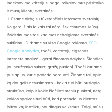
indeksavimo kriterijus, pagal reikalavimus prisitaiko
ir musų klientų svetainės.
1. Esame dirbę su tūkstančiais interneto svetainių.
Ko gero, šiais laikais tai nėra išskirtinumas. Mūsų
išskirtinumas tas, kad mes nebaigiame svetainės
sukūrimu. Dirbame su visa Google reklama,
SEO
,
Google Analytics
, todėl, vartotojų elgsenos
internete analizė – gerai žinomas dalykas. Šiandien
jau neužtenka sukurti gražų puslapį. Todėl kuriame
puslapius, kurie padeda parduoti. Žinome tai, apie
ką daugelis nesusimąsto – kokia turi būti puslapio
struktūra, kaip ir kokie išdėlioti meniu punktai, netgi
kokios spalvos turi būti, kad potencialus klientas
įsitrauktų ir atliktų naudingus veiksmus. Taigi, mūsų