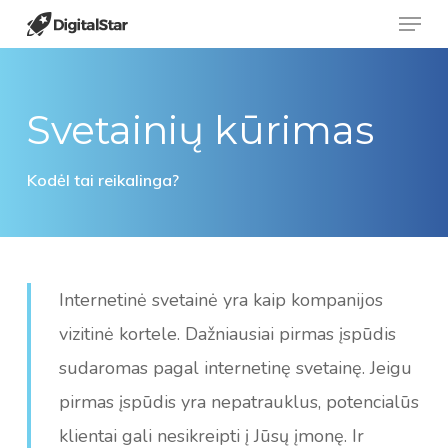
Menu
Skip
to
Close
main
Menu
content
Svetainių kūrimas
Kodėl tai reikalinga?
Internetinė svetainė yra kaip kompanijos
vizitinė kortele. Dažniausiai pirmas įspūdis
sudaromas pagal internetinę svetainę. Jeigu
pirmas įspūdis yra nepatrauklus, potencialūs
klientai gali nesikreipti į Jūsų įmonę. Ir