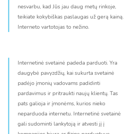
nesvarbu, kad Jūs jau daug metų rinkoje,
teikiate kokybiškas paslaugas už gerą kainą.
Interneto vartotojas to nežino.
Internetinė svetainė padeda parduoti. Yra
daugybė pavyzdžių, kai sukurta svetainė
padėjo įmonių vadovams padidinti
pardavimus ir pritraukti naujų klientų. Tas
pats galioja ir įmonėms, kurios nieko
neparduoda internetu. Internetinė svetainė
gali sudominti lankytoją ir atvesti jį į
kompanijos biurą ar fizinę parduotuvę.