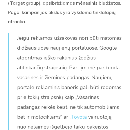
(Target group), apsibrėžiamas mėnesinis biudžetas.
Pagal kampanijos tikslus yra vykdoma tinklalapių
atranka.
Jeigu reklamos užsakovas nori būti matomas
didžiausiuose naujienų portaluose, Google
algoritmas ieško raktinius žodžius
atitinkančių straipsnių. Pvz., įmonė parduoda
vasarines ir žiemines padangas. Naujienų
portale reklaminis baneris gali būti rodomas
prie tokių straipsnių kaip „Vasarines
padangas reikės keisti ne tik automobiliams
bet ir motociklams“ ar „
Toyota
vairuotoją
nuo nelaimės išgelbėjo laiku pakeistos