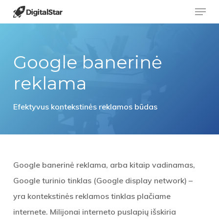
Menu
Skip
to
Close
main
Menu
content
Google banerinė
reklama
Efektyvus
kontekstinės reklamos
būdas
Google banerinė reklama
, arba kitaip vadinamas,
Google turinio tinklas (Google display network) –
yra kontekstinės reklamos tinklas plačiame
internete. Milijonai interneto puslapių išskiria