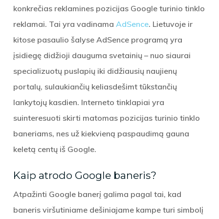
konkrečias reklamines pozicijas Google turinio tinklo
reklamai. Tai yra vadinama
AdSence
. Lietuvoje ir
kitose pasaulio šalyse AdSence programą yra
įsidiegę didžioji dauguma svetainių – nuo siaurai
specializuotų puslapių iki didžiausių naujienų
portalų, sulaukiančių keliasdešimt tūkstančių
lankytojų kasdien. Interneto tinklapiai yra
suinteresuoti skirti matomas pozicijas turinio tinklo
baneriams, nes už kiekvieną paspaudimą gauna
keletą centų iš Google.
Kaip atrodo Google baneris?
Atpažinti Google banerį galima pagal tai, kad
baneris viršutiniame dešiniajame kampe turi simbolį