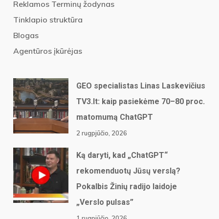
Reklamos Terminų žodynas
Tinklapio struktūra
Blogas
Agentūros įkūrėjas
GEO specialistas Linas Laskevičius
TV3.lt: kaip pasiekėme 70–80 proc.
matomumą ChatGPT
2 rugpjūčio, 2026
Ką daryti, kad „ChatGPT“
rekomenduotų Jūsų verslą?
Pokalbis Žinių radijo laidoje
„Verslo pulsas”
1 rugpjūčio, 2026