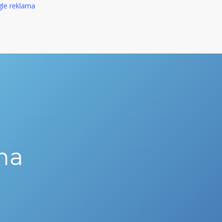
le reklama
ma