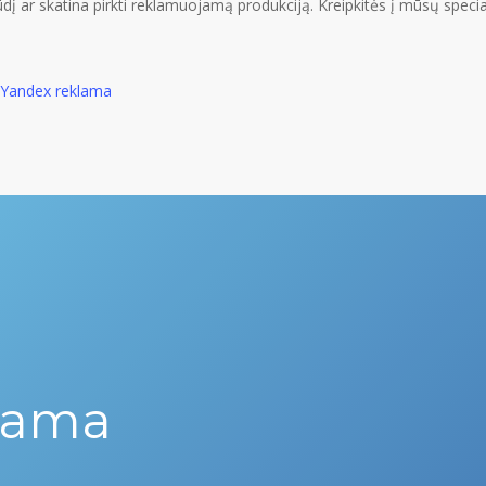
pūdį ar skatina pirkti reklamuojamą produkciją. Kreipkitės į mūsų spec
|
Yandex reklama
lama