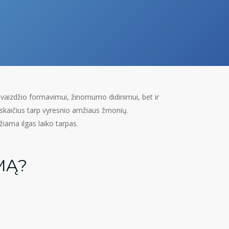
k įvaizdžio formavimui, žinomumo didinimui, bet ir
 skaičius tarp vyresnio amžiaus žmonių.
žiama ilgas laiko tarpas.
MĄ?