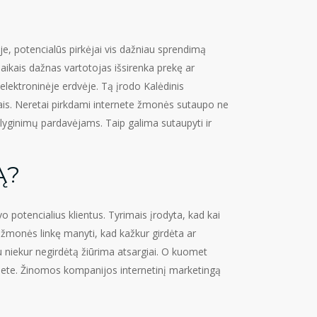
e, potencialūs pirkėjai vis dažniau sprendimą
laikais dažnas vartotojas išsirenka prekę ar
 elektroninėje erdvėje. Tą įrodo Kalėdinis
kitais. Neretai pirkdami internete žmonės sutaupo ne
tlyginimų pardavėjams. Taip galima sutaupyti ir
Ą?
o potencialius klientus. Tyrimais įrodyta, kad kai
 žmonės linkę manyti, kad kažkur girdėta ar
u niekur negirdėtą žiūrima atsargiai. O kuomet
ernete. Žinomos kompanijos internetinį marketingą