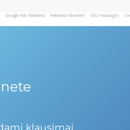
Google Ads Reklama
Reklama Internete
SEO Paslaugos
Sv
rnete
dami klausimai