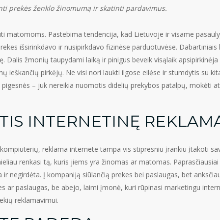
dinti prekės ženklo žinomumą ir skatinti pardavimus.
ti matomoms. Pastebima tendencija, kad Lietuvoje ir visame pasaulyj
prekes išsirinkdavo ir nusipirkdavo fizinėse parduotuvėse. Dabartiniais 
ę. Dalis žmonių taupydami laiką ir pinigus beveik visąlaik apsipirkinėja
ų ieškančių pirkėjų. Ne visi nori laukti ilgose eilėse ir stumdytis su 
na pigesnės – juk nereikia nuomotis didelių prekybos patalpų, mokėti a
TIS INTERNETINĘ REKLAM
 kompiuterių, reklama internete tampa vis stipresniu įrankiu įtakoti sav
eliau renkasi tą, kuris jiems yra žinomas ar matomas. Paprasčiausiai
r negirdėta. Į kompaniją siūlančią prekes bei paslaugas, bet anksčia
es ar paslaugas, be abejo, laimi įmonė, kuri rūpinasi marketingu int
rekių reklamavimui.