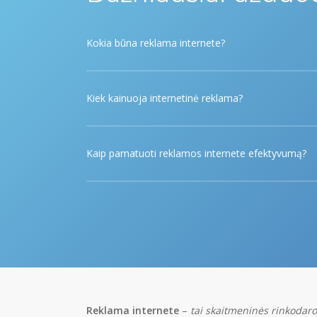
Kokia būna reklama internete?
Yra skirtingų internetinės reklamos formų – SEO, G
spaudai, reklaminiai straipsniai ir kt.
Kiek kainuoja internetinė reklama?
Kainos priklauso individualiai. Priklauso nuo rekla
Kaip pamatuoti reklamos internete efektyvumą?
Reklamos efektyvumą pamatuoti yra paprasta turim
Reklama internete
–
tai skaitmeninės rinkodaros