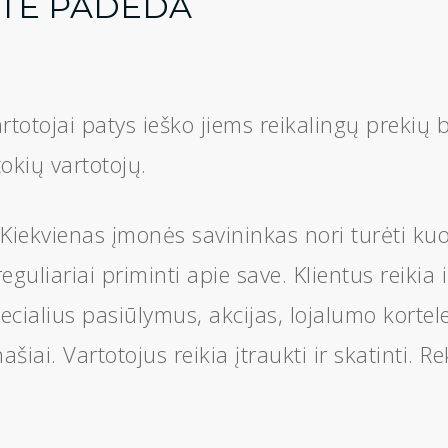
TE PADEDA
vartotojai patys ieško jiems reikalingų prek
okių vartotojų.
 Kiekvienas įmonės savininkas nori turėti ku
reguliariai priminti apie save. Klientus reiki
cialius pasiūlymus, akcijas, lojalumo kortel
ašiai. Vartotojus reikia įtraukti ir skatinti. 