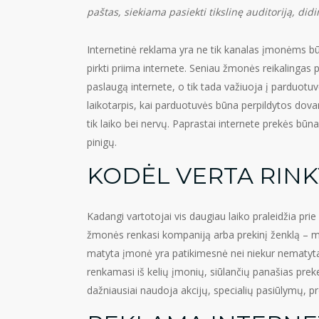
paštas, siekiama pasiekti tikslinę auditoriją, di
Internetinė reklama yra ne tik kanalas įmonėms bū
pirkti priima internete. Seniau žmonės reikalingas 
paslaugą internete, o tik tada važiuoja į parduotuv
laikotarpis, kai parduotuvės būna perpildytos dovan
tik laiko bei nervų. Paprastai internete prekės bū
pinigų.
KODĖL VERTA RINK
Kadangi vartotojai vis daugiau laiko praleidžia prie
žmonės renkasi kompaniją arba prekinį ženklą – mi
matyta įmonė yra patikimesnė nei niekur nematyta i
renkamasi iš kelių įmonių, siūlančių panašias prek
dažniausiai naudoja akcijų, specialių pasiūlymų, p