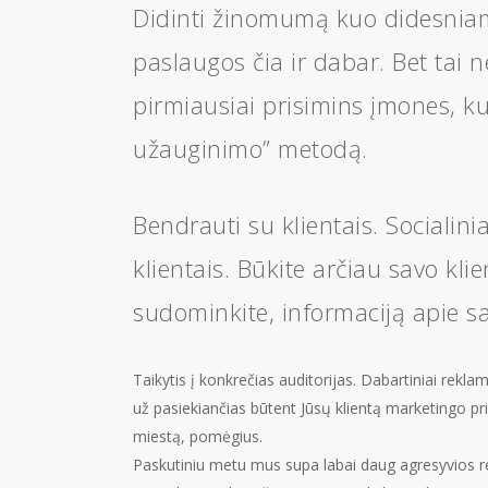
Didinti žinomumą kuo didesniam 
paslaugos čia ir dabar. Bet tai n
pirmiausiai prisimins įmones, ku
užauginimo” metodą.
Bendrauti su klientais. Socialinia
klientais. Būkite arčiau savo klie
sudominkite, informaciją apie sa
Taikytis į konkrečias auditorijas. Dabartiniai rekla
už pasiekiančias būtent Jūsų klientą marketingo pri
miestą, pomėgius.
Paskutiniu metu mus supa labai daug agresyvios re