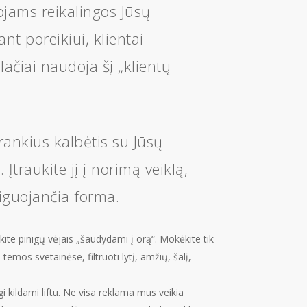
ojams reikalingos Jūsų
nt poreikiui, klientai
ačiai naudoja šį „klientų
 įrankius kalbėtis su Jūsų
 Įtraukite jį į norimą veiklą,
riguojančia forma.
skite pinigų vėjais „šaudydami į orą“. Mokėkite tik
emos svetainėse, filtruoti lytį, amžių, šalį,
kildami liftu. Ne visa reklama mus veikia