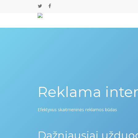
Skip
twitter
facebook
to
main
content
Reklama inte
Efektyvus skaitmeninės reklamos būdas
Dažniausiai užduo