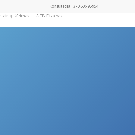
Konsultacija +370 606 95954
etainių Kūrimas
WEB Dizainas
Užklausa