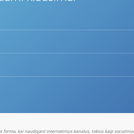
oogle Ads reklama, remarketingas, reklaminiai skydeliai, reklama socia
minės kampanijos tikslų, pačio reklamuojamo produkto. Susisiekite su m
ų įrankių pagalba. Galima apskaičiuoti kiek pardavimų, užklausų at
 forma, kai naudojant internetinius kanalus, tokius kaip socialiniai 