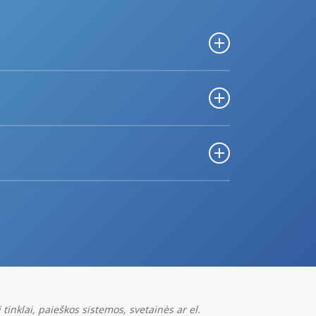
liniuose tinkluose, turinio rinkodara, pranešimai
umis, jei norite gauti individualų pasiūlymą.
vedė reklama, kokia yra paspaudimo kaina.
tinklai, paieškos sistemos, svetainės ar el.