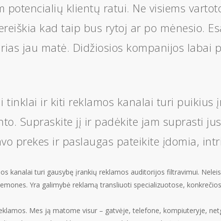
potencialių klientų ratui. Ne visiems vartot
ereiškia kad taip bus rytoj ar po mėnesio. Esa
rias jau matė. Didžiosios kompanijos labai pl
i tinklai ir kiti reklamos kanalai turi puikius
nto. Supraskite jį ir padėkite jam suprasti jus.
vo prekes ir paslaugas pateikite įdomia, int
mos kanalai turi gausybę įrankių reklamos auditorijos filtravimui. Nelei
emones. Yra galimybė reklamą transliuoti specializuotose, konkrečios t
klamos. Mes ją matome visur – gatvėje, telefone, kompiuteryje, netgi 