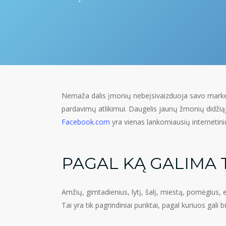
Nemaža dalis įmonių nebeįsivaizduoja savo marke
pardavimų atlikimui. Daugelis jaunų žmonių didžią
Facebook.com
yra vienas lankomiausių internetinių
PAGAL KĄ GALIMA 
Amžių, gimtadienius, lytį, šalį, miestą, pomėgius, el
Tai yra tik pagrindiniai punktai, pagal kuriuos gali