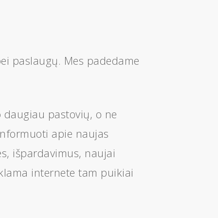
ių bei paslaugų. Mes padedame
o daugiau pastovių, o ne
a informuoti apie naujas
es, išpardavimus, naujai
Reklama internete tam puikiai