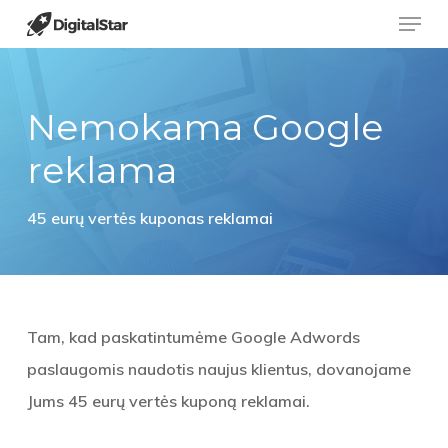
Menu
Skip
to
Close
main
Menu
content
Nemokama Google
reklama
45 eurų vertės kuponas reklamai
Tam, kad paskatintumėme Google Adwords
paslaugomis naudotis naujus klientus, dovanojame
Jums 45 eurų vertės kuponą reklamai.