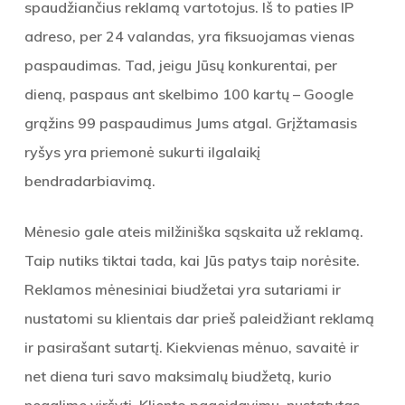
spaudžiančius reklamą vartotojus. Iš to paties IP
adreso, per 24 valandas, yra fiksuojamas vienas
paspaudimas. Tad, jeigu Jūsų konkurentai, per
dieną, paspaus ant skelbimo 100 kartų – Google
grąžins 99 paspaudimus Jums atgal. Grįžtamasis
ryšys yra priemonė sukurti ilgalaikį
bendradarbiavimą.
Mėnesio gale ateis milžiniška sąskaita už reklamą
.
Taip nutiks tiktai tada, kai Jūs patys taip norėsite.
Reklamos mėnesiniai biudžetai yra sutariami ir
nustatomi su klientais dar prieš paleidžiant reklamą
ir pasirašant sutartį. Kiekvienas mėnuo, savaitė ir
net diena turi savo maksimalų biudžetą, kurio