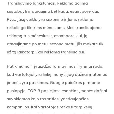
Transliavimo lankstumas. Reklamą galima
sustabdyti ir atnaujinti bet kada, esant poreikiui.
Pvz., Jūsų veikla yra sezoninė ir Jums reklama
reikalinga tik trims mėnesiams. Mes transliuojame
reklamą tris mėnesius ir, esant poreikiui, ją
atnaujiname po metų, sezono metu. Jūs mokate tik
už tą laikotarpį, kai reklama transliuojasi.
Patikimumo ir įvaizdžio formavimas. Tyrimai rodo,
kad vartotojai yra linkę manyti, jog dažnai matomos
įmonės yra patikimos. Google paieškos pirmame
puslapyje, TOP-3 pozicijose esančios įmonės dažnai
suvokiamos kaip tos srities lyderiaujančios
kompanijos. Kai vartotojas renkasi tarp kelių