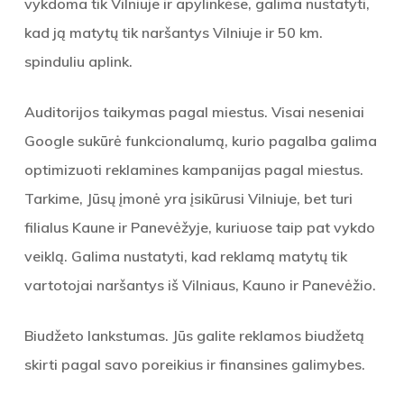
vykdoma tik Vilniuje ir apylinkėse, galima nustatyti,
kad ją matytų tik naršantys Vilniuje ir 50 km.
spinduliu aplink.
Auditorijos taikymas pagal miestus. Visai neseniai
Google sukūrė funkcionalumą, kurio pagalba galima
optimizuoti reklamines kampanijas pagal miestus.
Tarkime, Jūsų įmonė yra įsikūrusi Vilniuje, bet turi
filialus Kaune ir Panevėžyje, kuriuose taip pat vykdo
veiklą. Galima nustatyti, kad reklamą matytų tik
vartotojai naršantys iš Vilniaus, Kauno ir Panevėžio.
Biudžeto lankstumas. Jūs galite reklamos biudžetą
skirti pagal savo poreikius ir finansines galimybes.