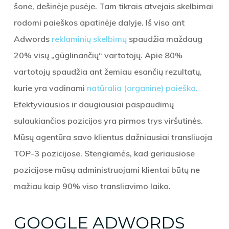
šone, dešinėje pusėje. Tam tikrais atvejais skelbimai
rodomi paieškos apatinėje dalyje. Iš viso ant
Adwords
reklaminių skelbimų
spaudžia maždaug
20% visų „gūglinančių“ vartotojų. Apie 80%
vartotojų spaudžia ant žemiau esančių rezultatų,
kurie yra vadinami
natūralia (organine) paieška.
Efektyviausios ir daugiausiai paspaudimų
sulaukiančios pozicijos yra pirmos trys viršutinės.
Mūsų agentūra savo klientus dažniausiai transliuoja
TOP-3 pozicijose. Stengiamės, kad geriausiose
pozicijose mūsų administruojami klientai būtų ne
mažiau kaip 90% viso transliavimo laiko.
GOOGLE ADWORDS