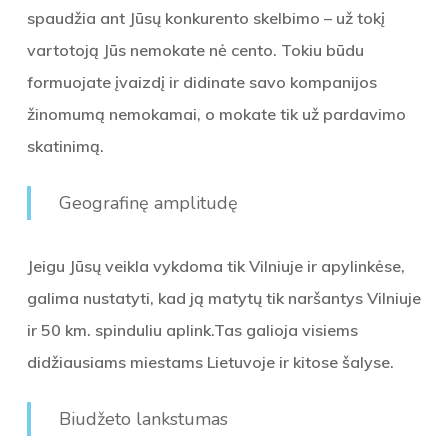
spaudžia ant Jūsų konkurento skelbimo – už tokį
vartotoją Jūs nemokate nė cento. Tokiu būdu
formuojate įvaizdį ir didinate savo kompanijos
žinomumą nemokamai, o mokate tik už pardavimo
skatinimą.
Geografinę amplitudę
Jeigu Jūsų veikla vykdoma tik Vilniuje ir apylinkėse,
galima nustatyti, kad ją matytų tik naršantys Vilniuje
ir 50 km. spinduliu aplink.Tas galioja visiems
didžiausiams miestams Lietuvoje ir kitose šalyse.
Biudžeto lankstumas