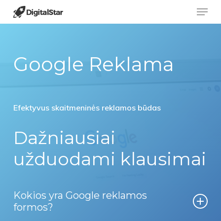
Menu
Skip
to
Close
main
Menu
content
Google Reklama
Efektyvus skaitmeninės reklamos būdas
Dažniausiai
užduodami klausimai
Kokios yra Google reklamos
formos?