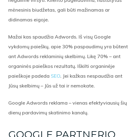
negalime viršyti. Kliento pageidavimu, nustatytas
mėnesinis biudžetas, gali būti mažinamas ar
didinamas eigoje.
Mažai kas spaudžia Adwords
. Iš visų Google
vykdomų paieškų, apie 30% paspaudimų yra būtent
ant Adwords reklaminių skelbimų. Likę 70% – ant
organinės paieškos rezultatų. Iškilti organinėje
paieškoje padeda
SEO
. Jei kažkas nespaudžia ant
Jūsų skelbimų – Jūs už tai ir nemokate.
Google Adwords reklama – vienas efektyviausių šių
dienų pardavimų skatinimo kanalų.
GOOGLE PARTNERIO