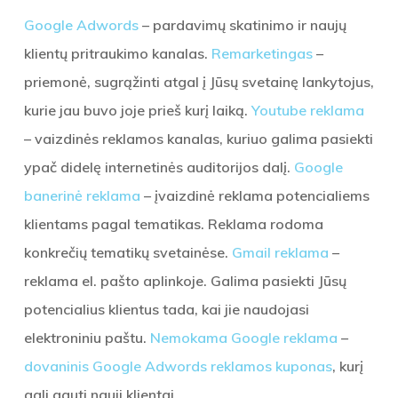
Google Adwords
– pardavimų skatinimo ir naujų
klientų pritraukimo kanalas.
Remarketingas
–
priemonė, sugrąžinti atgal į Jūsų svetainę lankytojus,
kurie jau buvo joje prieš kurį laiką.
Youtube reklama
– vaizdinės reklamos kanalas, kuriuo galima pasiekti
ypač didelę internetinės auditorijos dalį.
Google
banerinė reklama
– įvaizdinė reklama potencialiems
klientams pagal tematikas. Reklama rodoma
konkrečių tematikų svetainėse.
Gmail reklama
–
reklama el. pašto aplinkoje. Galima pasiekti Jūsų
potencialius klientus tada, kai jie naudojasi
elektroniniu paštu.
Nemokama Google reklama
–
dovaninis Google Adwords reklamos kuponas
, kurį
gali gauti nauji klientai.