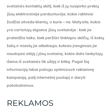
svetainės kontaktų skiltį, kiek iš jų nusipirko prekių
Jūsų elektroninėje parduotuvėje, kokie raktiniai
žodžiai atveda klientų, o kurie – ne. Matysite, kokia
yra vartotojų elgsena Jūsų svetainėje : kiek jie
praleidžia laiko, kiek peržiūri tinklapio skilčių, iš kokių
šalių ir miestų jie atkeliauja, kokiais įrenginiais jie
naudojasi atėję į jūsų svetainę, kokia dalis lankytojų
išeina iš svetainės tik užėję ir kitką. Pagal šią
informaciją labai patogu optimizuoti reklaminę
kampaniją, patį internetinį puslapį ir daryti
patobulinimus.
REKLAMOS