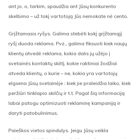
ant jo, o, tarkim, spaudžia ant Jūsų konkurento
skelbimo – už tokį vartotoją Jūs nemokate nė cento.
Grįžtamasis ryšys. Galima stebėti kokį grįžtamąjį
ryšį duoda reklama. Pvz., galima fiksuoti kiek naujų
klientų atvedė reklama, kokia dalis jų užėjo į
svetainės kontaktų skiltį, kokie raktiniai žodžiai
atveda klientų, o kurie – ne, kokia yra vartotojų
elgsena Jūsų svetainėje : kiek jie praleidžia laiko, kiek
peržiūri tinklapio skilčių ir t.t. Pagal šią informaciją
labai patogu optimizuoti reklaminę kampaniją ir
daryti patobulinimus.
Paieškos vietos spindulys. Jeigu Jūsų veikla