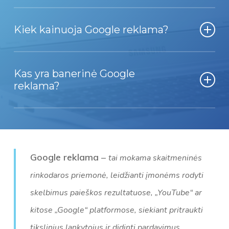
Reklama gali būti paieškoje, Youtube, Gmail pašte,
Kiek kainuoja Google reklama?
arba banerinė reklama bet kurioje svetainėje, kuri
priima į savo turinį banerinę reklamą.
Reklamos kaina priklauso nuo reklamavimosi
Kas yra banerinė Google
kanalo, konkrečių reklamuojamų raktinių žodžių,
reklama?
reklaminės kampanijos apimties ir tikslų.
Baneriai arba reklaminiai skydeliai gali būti
naudojami kaip pakartotinė reklama –
remarketingas arba lankytojams, kurie dar nebuvo
Google reklama
–
tai mokama skaitmeninės
Jūsų reklamuojamoje svetainėje – kaip turinio tinklo
rinkodaros priemonė, leidžianti įmonėms rodyti
reklama.
skelbimus paieškos rezultatuose, „YouTube“ ar
kitose „Google“ platformose, siekiant pritraukti
tikslinius lankytojus ir didinti pardavimus.