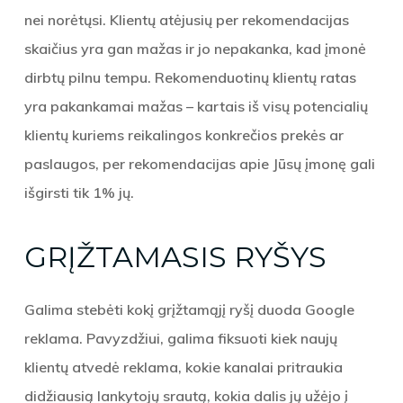
nei norėtųsi. Klientų atėjusių per rekomendacijas
skaičius yra gan mažas ir jo nepakanka, kad įmonė
dirbtų pilnu tempu. Rekomenduotinų klientų ratas
yra pakankamai mažas – kartais iš visų potencialių
klientų kuriems reikalingos konkrečios prekės ar
paslaugos, per rekomendacijas apie Jūsų įmonę gali
išgirsti tik 1% jų.
GRĮŽTAMASIS RYŠYS
Galima stebėti kokį grįžtamąjį ryšį duoda Google
reklama. Pavyzdžiui, galima fiksuoti kiek naujų
klientų atvedė reklama, kokie kanalai pritraukia
didžiausią lankytojų srautą, kokia dalis jų užėjo į