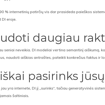
 % internetinių patirčių vis dar prasideda paieškos sistemose
 DI eroje.
udoti daugiau rak
au seniai neveikia. DI modeliai vertina semantinį aiškumą, k
s, naudoti aiškias antraštes, pateikti konkrečius faktus ir lo
škai pasirinks jūsų
s jau yra internete, DI jį „surinks“, tačiau generatyvinės sist
jamais šaltiniais.