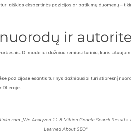
neturi aiškios ekspertinės pozicijos ar patikimų duomenų – ti
nuorodų ir autorit
arbesnis. DI modeliai dažniau remiasi turiniu, kuris cituojam
e pozicijose esantis turinys dažniausiai turi stipresnį nuorod
r DI eroje.
cklinko.com „We Analyzed 11.8 Million Google Search Results
Learned About SEO“