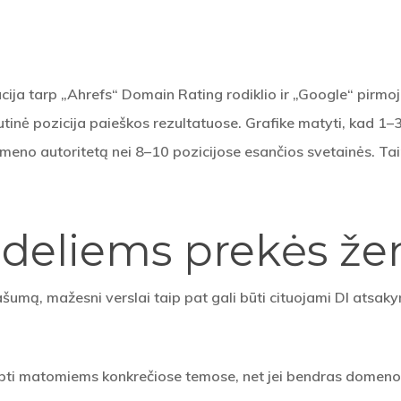
cija tarp „Ahrefs“ Domain Rating rodiklio ir „Google“ pirmoj
tinė pozicija paieškos rezultatuose. Grafike matyti, kad 1–
domeno autoritetą nei 8–10 pozicijose esančios svetainės. T
dideliems prekės ž
šumą, mažesni verslai taip pat gali būti cituojami DI atsakymu
pti matomiems konkrečiose temose, net jei bendras domeno 