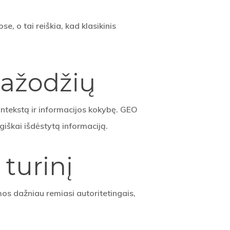
, o tai reiškia, kad klasikinis
tažodžių
ontekstą ir informacijos kokybę. GEO
giškai išdėstytą informaciją.
 turinį
emos dažniau remiasi autoritetingais,