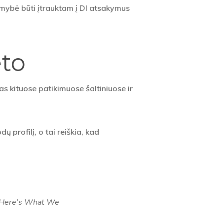
kimybė būti įtrauktam į DI atsakymus
eto
as kituose patikimuose šaltiniuose ir
ų profilį, o tai reiškia, kad
. Here’s What We