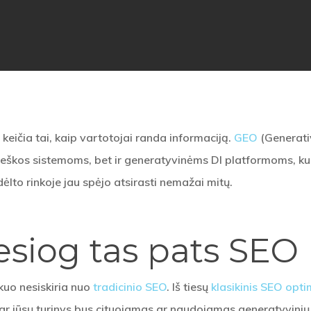
 keičia tai, kaip vartotojai randa informaciją.
GEO
(Generativ
ieškos sistemoms, bet ir generatyvinėms DI platformoms, k
dėlto rinkoje jau spėjo atsirasti nemažai mitų.
iesiog tas pats SEO
kuo nesiskiria nuo
tradicinio SEO
. Iš tiesų
klasikinis SEO opt
, ar jūsų turinys bus cituojamas ar naudojamas generatyvin