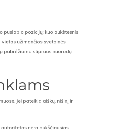
o puslapio pozicijų: kuo aukštesnis
3 vietas užimančios svetainės
aip pabrėžiama stipraus nuorodų
enklams
ose, jei pateikia aiškų, nišinį ir
autoritetas nėra aukščiausias.