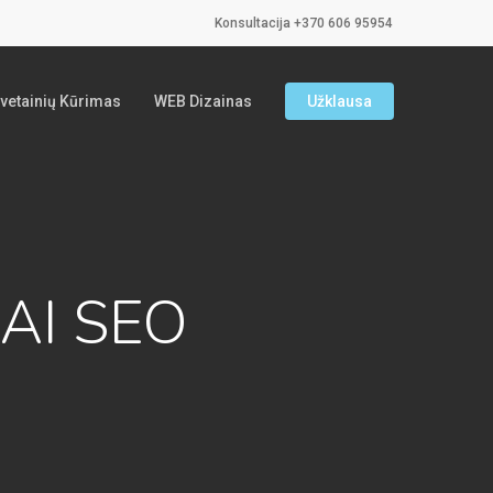
Konsultacija +370 606 95954
vetainių Kūrimas
WEB Dizainas
Užklausa
(AI SEO