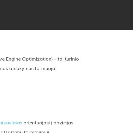
e Engine Optimization) – tai turinio
urios atsakymus formuoja
imizavimas
orientuojasi į pozicijas
ių atsakymų formavimui.