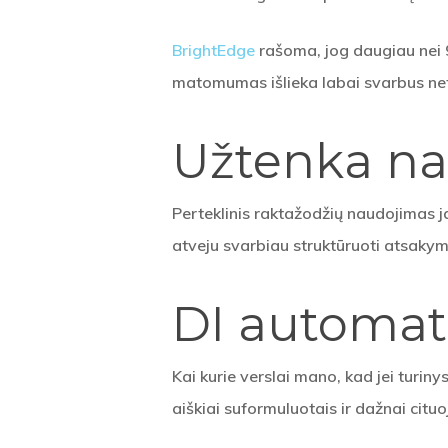
BrightEdge
rašoma, jog daugiau nei 90
matomumas išlieka labai svarbus net
Užtenka na
Perteklinis raktažodžių naudojimas j
atveju svarbiau struktūruoti atsakymu
DI automati
Kai kurie verslai mano, kad jei turiny
aiškiai suformuluotais ir dažnai cituo