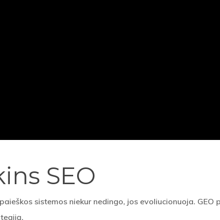
kins SEO
s paieškos sistemos niekur nedingo, jos evoliucionuoja. GEO 
tegiją.