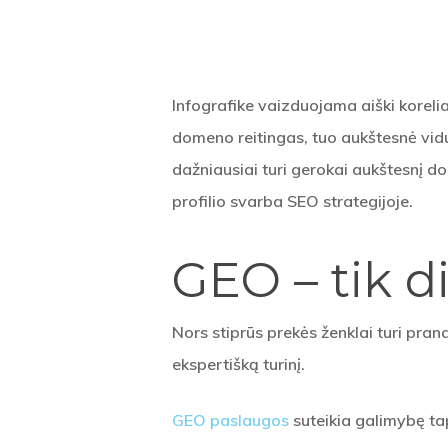
Infografike vaizduojama aiški korelia
domeno reitingas, tuo aukštesnė vidu
dažniausiai turi gerokai aukštesnį 
profilio svarba SEO strategijoje.
GEO – tik 
Nors stiprūs prekės ženklai turi prana
ekspertišką turinį.
GEO paslaugos
suteikia galimybę ta