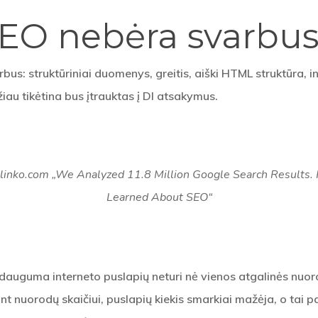
SEO nebėra svarbu
rbus: struktūriniai duomenys, greitis, aiški HTML struktūra, i
žiau tikėtina bus įtrauktas į DI atsakymus.
cklinko.com „We Analyzed 11.8 Million Google Search Results
Learned About SEO“
i dauguma interneto puslapių neturi nė vienos atgalinės nuoro
ėjant nuorodų skaičiui, puslapių kiekis smarkiai mažėja, o tai p