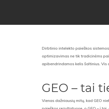
Dirbtinio intelekto paieškos sistemos
optimizavimas ne tik tradicinėms pa
apibendrindamos kelis šaltinius. Vis 
GEO – tai t
Vienas dažniausių mitų, kad GEO nie
paieškos rezultatuose, o GEO – į tai