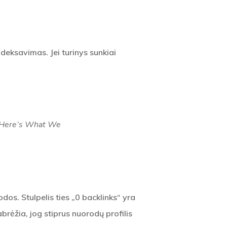
s
ndeksavimas. Jei turinys sunkiai
. Here’s What We
dos. Stulpelis ties „0 backlinks“ yra
abrėžia, jog stiprus nuorodų profilis