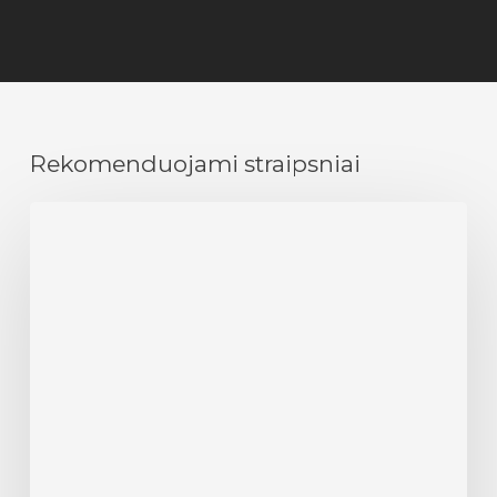
Rekomenduojami straipsniai
Dirbtinio
intelekto
programos
su
realiu
panaudojimu
kasdienybėje