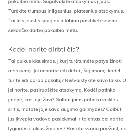
pokalbio metu. Sugalvokite atsakymus į juos.
Turėkite trumpus ir ilgesnius, platesnius atsakymus.
Tai leis jaustis saugiau ir labiau pasitikėti savimi
sekančio darbo pokalbio metu.
Kodėl norite dirbti čia?
Tai puikus klausimas, į kurį turėtumėte patys žinoti
atsakymą. Jei nenorite eiti dirbti į šią įmonę, kodėl
turite eiti darbo pokalbį? Nešvaistykite savo laiko. O
jei norite, pasiruoškite atsakymą. Kodėl patinka
įmonė, kas joje žavi? Galbūt jums patinka veiklos
sritis, matote joje savo augimo galimybes? Galbūt
jus įkvepia vadovo pasiekimai ir talentas bei norite
lygiuotis į tokius žmones? Raskite svarią priežastį ne