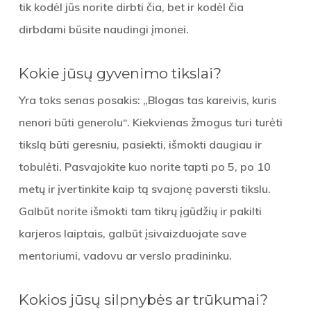
tik kodėl jūs norite dirbti čia, bet ir kodėl čia
dirbdami būsite naudingi įmonei.
Kokie jūsų gyvenimo tikslai?
Yra toks senas posakis: „Blogas tas kareivis, kuris
nenori būti generolu“. Kiekvienas žmogus turi turėti
tikslą būti geresniu, pasiekti, išmokti daugiau ir
tobulėti. Pasvajokite kuo norite tapti po 5, po 10
metų ir įvertinkite kaip tą svajonę paversti tikslu.
Galbūt norite išmokti tam tikrų įgūdžių ir pakilti
karjeros laiptais, galbūt įsivaizduojate save
mentoriumi, vadovu ar verslo pradininku.
Kokios jūsų silpnybės ar trūkumai?