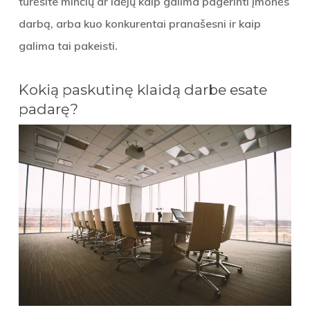
turėsite minčių ar idėjų kaip galima pagerinti įmonės
darbą, arba kuo konkurentai pranašesni ir kaip
galima tai pakeisti.
Kokią paskutinę klaidą darbe esate
padarę?