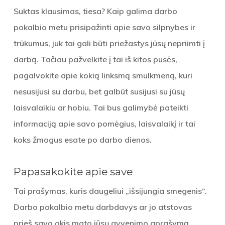
Suktas klausimas, tiesa? Kaip galima darbo
pokalbio metu prisipažinti apie savo silpnybes ir
trūkumus, juk tai gali būti priežastys jūsų nepriimti į
darbą. Tačiau pažvelkite į tai iš kitos pusės,
pagalvokite apie kokią linksmą smulkmeną, kuri
nesusijusi su darbu, bet galbūt susijusi su jūsų
laisvalaikiu ar hobiu. Tai bus galimybė pateikti
informaciją apie savo pomėgius, laisvalaikį ir tai
koks žmogus esate po darbo dienos.
Papasakokite apie save
Tai prašymas, kuris daugeliui „išsijungia smegenis“.
Darbo pokalbio metu darbdavys ar jo atstovas
prieš savo akis mato jūsų gyvenimo aprašymą,