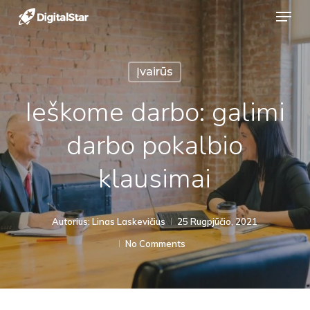
Menu
Skip
to
Close
main
Menu
Įvairūs
content
Ieškome darbo: galimi
darbo pokalbio
klausimai
Autorius:
Linas Laskevičius
25 Rugpjūčio, 2021
No Comments