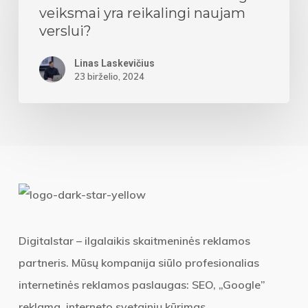
veiksmai yra reikalingi naujam
veiksmai
verslui?
yra
reikalingi
Linas Laskevičius
23 birželio, 2024
naujam
verslui?
Digitalstar – ilgalaikis skaitmeninės reklamos
partneris. Mūsų kompanija siūlo profesionalias
internetinės reklamos paslaugas: SEO, „Google”
reklama, interneto svetainių kūrimas.