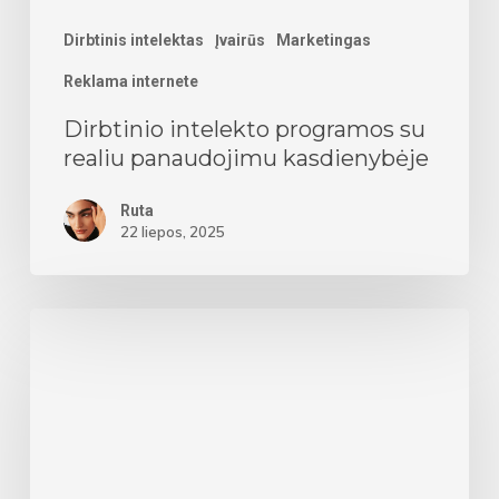
Dirbtinis intelektas
Įvairūs
Marketingas
Reklama internete
Dirbtinio intelekto programos su
realiu panaudojimu kasdienybėje
Ruta
22 liepos, 2025
SEO
ir
dirbtinis
intelektas:
ar