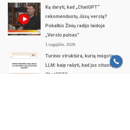
Ką daryti, kad „ChatGPT“
rekomenduotų Jūsų verslą?
Pokalbis Žinių radijo laidoje
„Verslo pulsas”
1 rugpjūčio, 2026
Turinio struktūra, kurią mėgsta
LLM: kaip rašyti, kad jus cituotų
ChatGPT?
28 liepos, 2026
© 2026 Digital Star. Reklamos Agentūra @ Digital Star