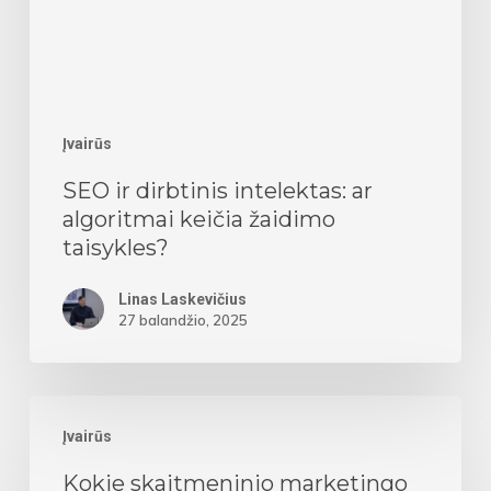
algoritmai
keičia
žaidimo
taisykles?
Įvairūs
SEO ir dirbtinis intelektas: ar
algoritmai keičia žaidimo
taisykles?
Linas Laskevičius
27 balandžio, 2025
Kokie
Įvairūs
skaitmeninio
Kokie skaitmeninio marketingo
marketingo