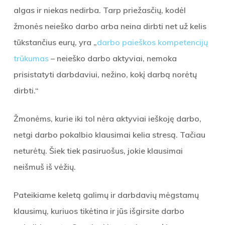
algas ir niekas nedirba. Tarp priežasčių, kodėl
žmonės neieško darbo arba neina dirbti net už kelis
tūkstančius eurų, yra „
darbo paieškos kompetencijų
trūkumas
– neieško darbo aktyviai, nemoka
prisistatyti darbdaviui, nežino, kokį darbą norėtų
dirbti.“
Žmonėms, kurie iki tol nėra aktyviai ieškoję darbo,
netgi darbo pokalbio klausimai kelia stresą. Tačiau
neturėtų. Šiek tiek pasiruošus, jokie klausimai
neišmuš iš vėžių.
Pateikiame keletą galimų ir darbdavių mėgstamų
klausimų, kuriuos tikėtina ir jūs išgirsite darbo