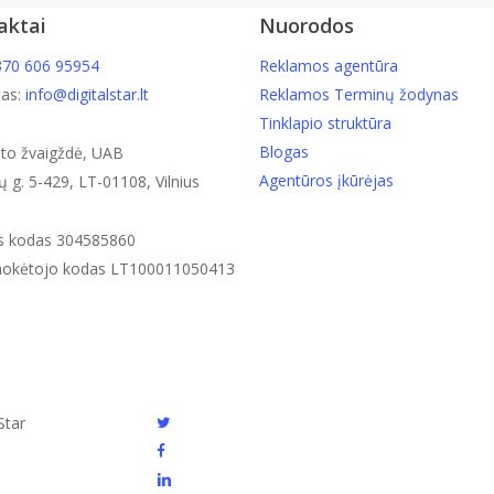
reklama
aktai
Nuorodos
–
70 606 95954
Reklamos agentūra
ar
Instagram reklama
tas:
info@digitalstar.lt
Reklamos Terminų žodynas
jau
Instagram reklama – ar jau iš
Tinklapio struktūra
išbandėte?
Blogas
eto žvaigždė, UAB
Jei jūsų verslas dar nėra išbandęs Instagram reklamo
Agentūros įkūrėjas
ų g. 5-429, LT-01108, Vilnius
važiuoti traukinį. Šiuo metu tai sparčiai populiarėjan
garantuotai…
s kodas 304585860
okėtojo kodas LT100011050413
Linas Laskevičius
27 liepos, 2022
twitter
Star
facebook
linkedin