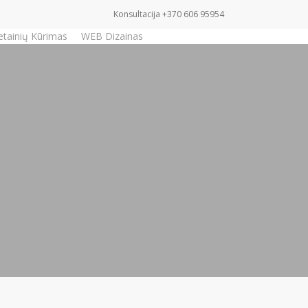
Konsultacija +370 606 95954
etainių Kūrimas
WEB Dizainas
Užklausa