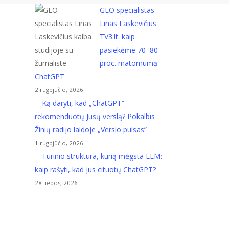
GEO specialistas
Linas Laskevičius
TV3.lt: kaip
pasiekėme 70–80
bandėte?
proc. matomumą
ChatGPT
s, galbūt pats laikas šokti į pradėjusį
2 rugpjūčio, 2026
tis socialinis tinklas, kuriame,
Ką daryti, kad „ChatGPT“
rekomenduotų Jūsų verslą? Pokalbis
Žinių radijo laidoje „Verslo pulsas”
1 rugpjūčio, 2026
Turinio struktūra, kurią mėgsta LLM:
kaip rašyti, kad jus cituotų ChatGPT?
28 liepos, 2026