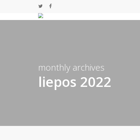
Skip
twitter
facebook
to
main
content
monthly archives
liepos 2022