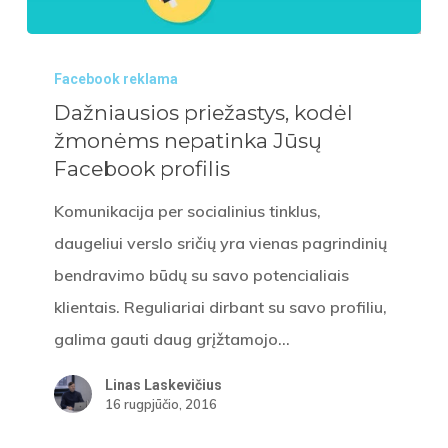
Dažniausios
Facebook reklama
priežastys,
Dažniausios priežastys, kodėl
kodėl
žmonėms nepatinka Jūsų
žmonėms
Facebook profilis
nepatinka
Jūsų
Komunikacija per socialinius tinklus,
Facebook
daugeliui verslo sričių yra vienas pagrindinių
profilis
bendravimo būdų su savo potencialiais
klientais. Reguliariai dirbant su savo profiliu,
galima gauti daug grįžtamojo…
Linas Laskevičius
16 rugpjūčio, 2016