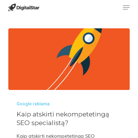
Menu
Skip
to
main
content
Kaip
Google reklama
atskirti
Kaip atskirti nekompetetingą
nekompetetingą
SEO specialistą?
SEO
specialistą?
Kaip atskirti nekompetetingą SEO