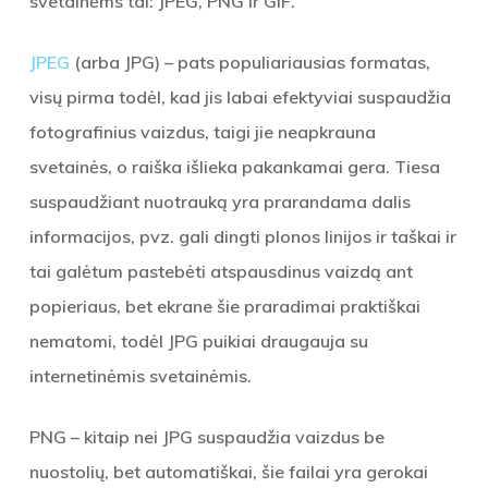
svetainėms tai: JPEG, PNG ir GIF.
JPEG
(arba JPG) – pats populiariausias formatas,
visų pirma todėl, kad jis labai efektyviai suspaudžia
fotografinius vaizdus, taigi jie neapkrauna
svetainės, o raiška išlieka pakankamai gera. Tiesa
suspaudžiant nuotrauką yra prarandama dalis
informacijos, pvz. gali dingti plonos linijos ir taškai ir
tai galėtum pastebėti atspausdinus vaizdą ant
popieriaus, bet ekrane šie praradimai praktiškai
nematomi, todėl JPG puikiai draugauja su
internetinėmis svetainėmis.
PNG
– kitaip nei JPG suspaudžia vaizdus be
nuostolių, bet automatiškai, šie failai yra gerokai