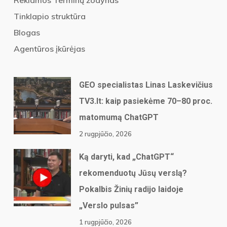
Reklamos Terminų žodynas
Tinklapio struktūra
Blogas
Agentūros įkūrėjas
GEO specialistas Linas Laskevičius
TV3.lt: kaip pasiekėme 70–80 proc.
matomumą ChatGPT
2 rugpjūčio, 2026
Ką daryti, kad „ChatGPT“
rekomenduotų Jūsų verslą?
Pokalbis Žinių radijo laidoje
„Verslo pulsas”
1 rugpjūčio, 2026