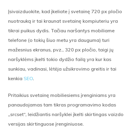
Įsivaizduokite, kad įkeliate į svetainę 720 px pločio
nuotrauką ir tai kraunat svetainę kompiuteriu yra
tikrai puikus dydis. Tačiau naršantys mobiliame
telefone (o tokių šiuo metu yra dauguma) turi
mažesnius ekranus, pvz., 320 px pločio, taigi jų
naršyklėms įkelti tokio dydžio failą yra kur kas
sunkiau, vadinasi, lėtėja užsikrovimo greitis ir tai
kenkia
SEO
.
Pritaikius svetainę mobiliesiems įrenginiams yra
panaudojamas tam tikras programavimo kodas
„srcset“, leidžiantis naršyklei įkelti skirtingas vaizdo
versijas skirtinguose įrenginiuose.