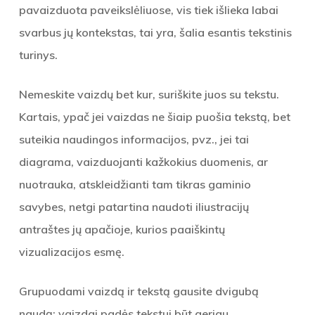
pavaizduota paveikslėliuose, vis tiek išlieka labai
svarbus jų kontekstas, tai yra, šalia esantis tekstinis
turinys.
Nemeskite vaizdų bet kur, suriškite juos su tekstu.
Kartais, ypač jei vaizdas ne šiaip puošia tekstą, bet
suteikia naudingos informacijos, pvz., jei tai
diagrama, vaizduojanti kažkokius duomenis, ar
nuotrauka, atskleidžianti tam tikras gaminio
savybes, netgi patartina naudoti iliustracijų
antraštes jų apačioje, kurios paaiškintų
vizualizacijos esmę.
Grupuodami vaizdą ir tekstą gausite dvigubą
naudą: vaizdai padės tekstui būt geriau