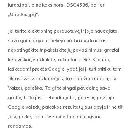
juros.jpg“, o ne koks nors „DSC4536.jpg“ ar
„Untitled.jpg“.
Jei turite elektroninę parduotuvę ir joje naudojate
savo gamintojo ar tiekėjo prekių nuotraukas –
nepatingėkite ir pakeiskite jų pavadinimus: gražiai
lietuviškai įvardinkite, kokia tai prekė. Klientai,
ieškodami prekės Google, ypač jei ji turi atitikti tam
tikrus išvaizdos kriterijus, tikrai dažnai naudojasi
Vaizdų paieška. Taigi teisingai pavadinę savo
grafinį failą jūs pretenduojate į geresnę poziciją
Google vaizdų paieškos rezultatų puslapyje ir ne tik
Jūsų prekė, bet ir svetainė tampa lengviau
randamos.