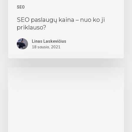
SEO
SEO paslaugų kaina – nuo ko ji
priklauso?
Linas Laskevičius
18 sausio, 2021
Į
ką
atkreipti
dėmesį
kuriantis
naują
svetainę?