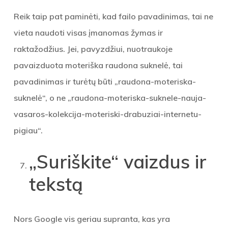
Reik taip pat paminėti, kad failo pavadinimas, tai ne
vieta naudoti visas įmanomas žymas ir
raktažodžius. Jei, pavyzdžiui, nuotraukoje
pavaizduota moteriška raudona suknelė, tai
pavadinimas ir turėtų būti „raudona-moteriska-
suknelė“, o ne „raudona-moteriska-suknele-nauja-
vasaros-kolekcija-moteriski-drabuziai-internetu-
pigiau“.
„Suriškite“ vaizdus ir
tekstą
Nors Google vis geriau supranta, kas yra