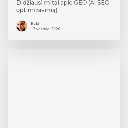
Didžiausi mitai apie GEO (AI SEO
optimizavimą)
Ruta
17 vasario, 2026
SEO
paslaugų
kaina
–
nuo
ko
ji
priklauso?