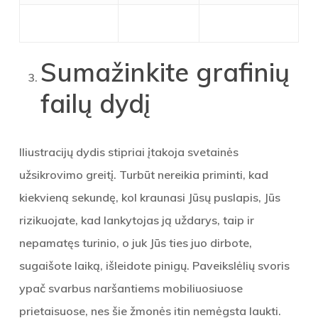
Sumažinkite grafinių
failų dydį
Iliustracijų dydis stipriai įtakoja svetainės
užsikrovimo greitį. Turbūt nereikia priminti, kad
kiekvieną sekundę, kol kraunasi Jūsų puslapis, Jūs
rizikuojate, kad lankytojas ją uždarys, taip ir
nepamatęs turinio, o juk Jūs ties juo dirbote,
sugaišote laiką, išleidote pinigų. Paveikslėlių svoris
ypač svarbus naršantiems mobiliuosiuose
prietaisuose, nes šie žmonės itin nemėgsta laukti.