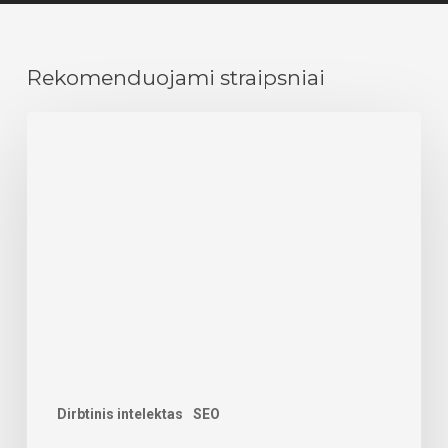
Rekomenduojami straipsniai
Didžiausi
mitai
apie
GEO
(AI
SEO
optimizavimą)
Dirbtinis intelektas
SEO