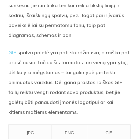
sunkesni. Jie itin tinka ten kur reikia tikslių linijų ir
sodrių, išraiškingų spalvų, pvz.: logotipai ir įvairūs
paveikslėliai su permatomu fonu, taip pat
diagramos, schemos ir pan.
GIF
spalvų paletė yra pati skurdžiausia, o raiška pati
prasčiausia, tačiau šis formatas turi vieną ypatybę,
dėl ko yra mėgstamas – tai galimybė perteikti
animuotus vaizdus. Dėl gana prastos raiškos GIF
failų reiktų vengti rodant savo produktus, bet jie
galėtų būti panaudoti įmonės logotipui ar kai
kitiems mažiems elementams.
JPG
PNG
GIF