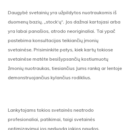
Daugybė svetainių yra užpildytos nuotraukomis iš
duomenų bazių, „stock‘ų“. Jos dažnai kartojasi arba
yra labai panašios, atrodo neoriginaliai. Tai ypač
pastebima konsultacijas teikiančių įmonių
svetainėse. Prisiminkite patys, kiek kartų tokiose
svetainėse matėte besišypsančių kostiumuotų
žmonių nuotraukas, tiesiančius Jums ranką ar lentoje
demonstruojančius kylančius rodiklius.
Lankytojams tokios svetainės neatrodo
profesionaliai, patikimai, taigi svetainės
optimizavimui jos neduoda jokios naudos.