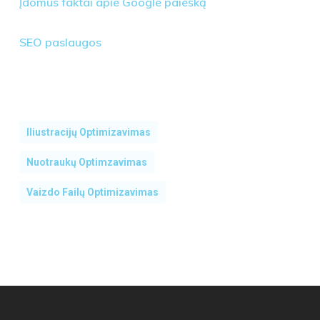
Įdomūs faktai apie Google paiešką
SEO paslaugos
Iliustracijų Optimizavimas
Nuotraukų Optimzavimas
Vaizdo Failų Optimizavimas