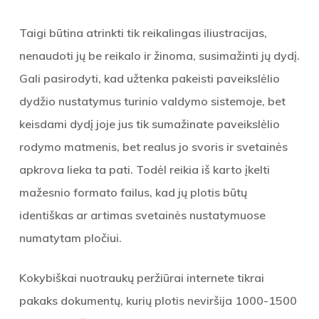
Taigi būtina atrinkti tik reikalingas iliustracijas,
nenaudoti jų be reikalo ir žinoma, susimažinti jų dydį.
Gali pasirodyti, kad užtenka pakeisti paveikslėlio
dydžio nustatymus turinio valdymo sistemoje, bet
keisdami dydį joje jus tik sumažinate paveikslėlio
rodymo matmenis, bet realus jo svoris ir svetainės
apkrova lieka ta pati. Todėl reikia iš karto įkelti
mažesnio formato failus, kad jų plotis būtų
identiškas ar artimas svetainės nustatymuose
numatytam pločiui.
Kokybiškai nuotraukų peržiūrai internete tikrai
pakaks dokumentų, kurių plotis neviršija 1000-1500