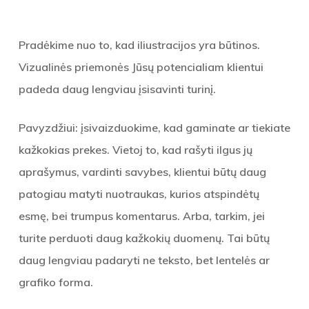
Pradėkime nuo to, kad iliustracijos yra būtinos.
Vizualinės priemonės Jūsų potencialiam klientui
padeda daug lengviau įsisavinti turinį.
Pavyzdžiui: įsivaizduokime, kad gaminate ar tiekiate
kažkokias prekes. Vietoj to, kad rašyti ilgus jų
aprašymus, vardinti savybes, klientui būtų daug
patogiau matyti nuotraukas, kurios atspindėtų
esmę, bei trumpus komentarus. Arba, tarkim, jei
turite perduoti daug kažkokių duomenų. Tai būtų
daug lengviau padaryti ne teksto, bet lentelės ar
grafiko forma.