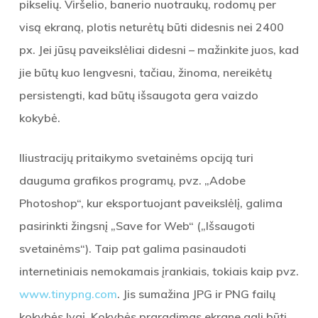
pikselių. Viršelio, banerio nuotraukų, rodomų per
visą ekraną, plotis neturėtų būti didesnis nei 2400
px. Jei jūsų paveikslėliai didesni – mažinkite juos, kad
jie būtų kuo lengvesni, tačiau, žinoma, nereikėtų
persistengti, kad būtų išsaugota gera vaizdo
kokybė.
Iliustracijų pritaikymo svetainėms opciją turi
dauguma grafikos programų, pvz. „Adobe
Photoshop“, kur eksportuojant paveikslėlį, galima
pasirinkti žingsnį „Save for Web“ („Išsaugoti
svetainėms“). Taip pat galima pasinaudoti
internetiniais nemokamais įrankiais, tokiais kaip pvz.
www.tinypng.com
. Jis sumažina JPG ir PNG failų
kokybės lygį. Kokybės praradimas ekrane gali būti