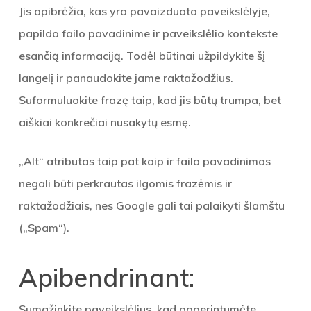
Jis apibrėžia, kas yra pavaizduota paveikslėlyje,
papildo failo pavadinime ir paveikslėlio kontekste
esančią informaciją. Todėl būtinai užpildykite šį
langelį ir panaudokite jame raktažodžius.
Suformuluokite frazę taip, kad jis būtų trumpa, bet
aiškiai konkrečiai nusakytų esmę.
„Alt“ atributas taip pat kaip ir failo pavadinimas
negali būti perkrautas ilgomis frazėmis ir
raktažodžiais, nes Google gali tai palaikyti šlamštu
(„Spam“).
Apibendrinant:
Sumažinkite paveikslėlius, kad pagerintumėte