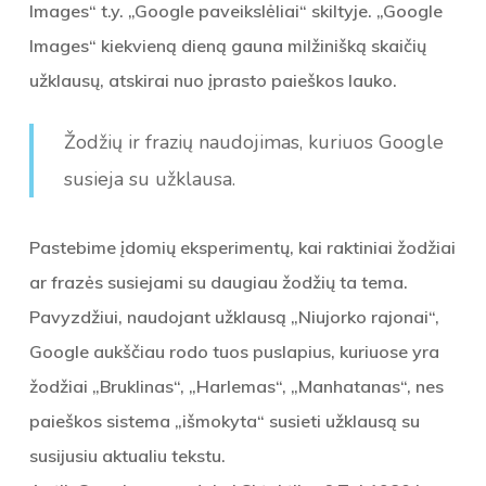
Images“ t.y. „Google paveikslėliai“ skiltyje. „Google
Images“ kiekvieną dieną gauna milžinišką skaičių
užklausų, atskirai nuo įprasto paieškos lauko.
Žodžių ir frazių naudojimas, kuriuos Google
susieja su užklausa.
Pastebime įdomių eksperimentų, kai raktiniai žodžiai
ar frazės susiejami su daugiau žodžių ta tema.
Pavyzdžiui, naudojant užklausą „Niujorko rajonai“,
Google aukščiau rodo tuos puslapius, kuriuose yra
žodžiai „Bruklinas“, „Harlemas“, „Manhatanas“, nes
paieškos sistema „išmokyta“ susieti užklausą su
susijusiu aktualiu tekstu.