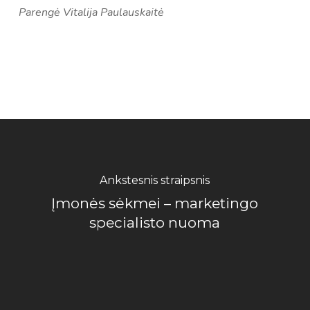
Parengė Vitalija Paulauskaitė
Ankstesnis straipsnis
Įmonės sėkmei – marketingo
specialisto nuoma