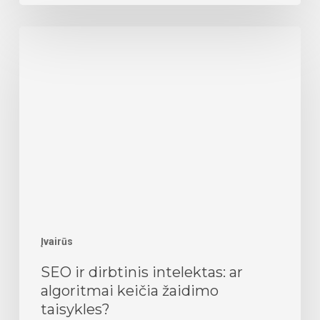
SEO
ir
dirbtinis
intelektas:
ar
algoritmai
keičia
žaidimo
taisykles?
Įvairūs
SEO ir dirbtinis intelektas: ar
algoritmai keičia žaidimo
taisykles?