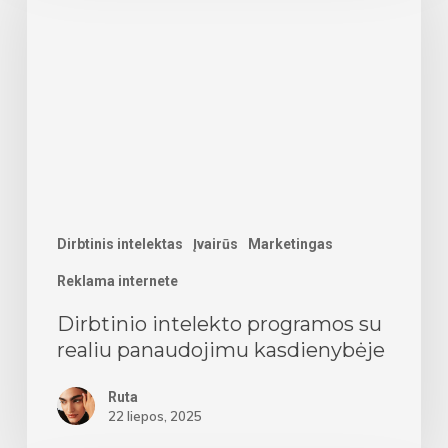
programos
su
realiu
panaudojimu
kasdienybėje
Dirbtinis intelektas
Įvairūs
Marketingas
Reklama internete
Dirbtinio intelekto programos su
realiu panaudojimu kasdienybėje
Ruta
22 liepos, 2025