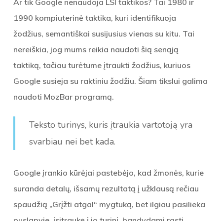
Ar tik Google nenaudoja LSI taktikos? Tai 1980 ir
1990 kompiuterinė taktika, kuri identifikuoja
žodžius, semantiškai susijusius vienas su kitu. Tai
nereiškia, jog mums reikia naudoti šią senąją
taktiką, tačiau turėtume įtraukti žodžius, kuriuos
Google susieja su raktiniu žodžiu. Šiam tikslui galima
naudoti MozBar programą.
Teksto turinys, kuris įtraukia vartotoją yra
svarbiau nei bet kada.
Google įrankio kūrėjai pastebėjo, kad žmonės, kurie
suranda detalų, išsamų rezultatą į užklausą rečiau
spaudžią „Grįžti atgal“ mygtuką, bet ilgiau pasilieka
puslapyje, įsitraukę į jo turinį, bandydami rasti