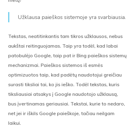
metų?
Užklausa paieškos sistemoje yra svarbiausia.
Tekstas, neatitinkantis tam tikros užklausos, nebus
aukštai reitinguojamas. Taip yra todėl, kad labai
patobulėjo Google, taip pat ir Bing paieškos sistemų
mechanizmai. Paieškos sistemos iš esmės
optimizuotos taip, kad padėtų naudotojui greičiau
surasti tiksliai tai, ko jis ieško. Todėl tekstas, kuris
tiksliausiai atsakys į Google naudotojo užklausą,
bus įvertinamas geriausiai. Tekstai, kurie to nedaro,
net jei ir iškils Google paieškoje, tačiau neilgam
laikui.