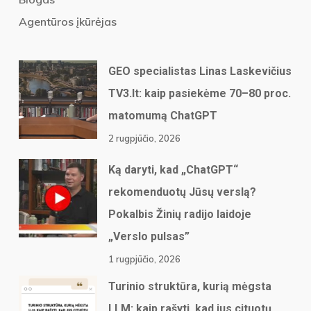
Agentūros įkūrėjas
GEO specialistas Linas Laskevičius
TV3.lt: kaip pasiekėme 70–80 proc.
matomumą ChatGPT
2 rugpjūčio, 2026
Ką daryti, kad „ChatGPT“
rekomenduotų Jūsų verslą?
Pokalbis Žinių radijo laidoje
„Verslo pulsas”
1 rugpjūčio, 2026
Turinio struktūra, kurią mėgsta
LLM: kaip rašyti, kad jus cituotų