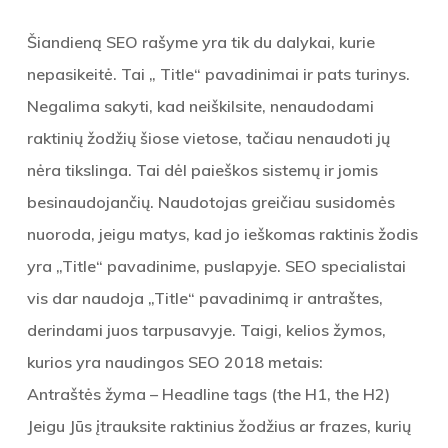
Šiandieną SEO rašyme yra tik du dalykai, kurie
nepasikeitė. Tai „ Title“ pavadinimai ir pats turinys.
Negalima sakyti, kad neiškilsite, nenaudodami
raktinių žodžių šiose vietose, tačiau nenaudoti jų
nėra tikslinga. Tai dėl paieškos sistemų ir jomis
besinaudojančių. Naudotojas greičiau susidomės
nuoroda, jeigu matys, kad jo ieškomas raktinis žodis
yra „Title“ pavadinime, puslapyje. SEO specialistai
vis dar naudoja „Title“ pavadinimą ir antraštes,
derindami juos tarpusavyje. Taigi, kelios žymos,
kurios yra naudingos SEO 2018 metais:
Antraštės žyma – Headline tags (the H1, the H2)
Jeigu Jūs įtrauksite raktinius žodžius ar frazes, kurių