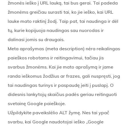
žmonės ieško į URL lauką, tai bus gerai. Tai padeda
žmonėms greičiau surasti tai, ko jie ieško, kai URL
lauke mato raktinį žodį. Taip pat, tai naudinga ir dėl
tų, kurie kopijuoja naudingas sau nuorodas ir
dalinasi jomis su draugais.
Meta aprašymas (meta description) nėra reikalingas
paieškos robotams ir reitingavimui, tačiau jis
svarbus žmonėms. Kai jie mato aprašymą ir jame
randa ieškomus žodžius ar frazes, gali nuspręsti, jog
tai naudingas turinys ir paspaudę įeiti į puslapį. O
didesnis lankytojų skaičius padės geriau reitinguoti
svetainę Google paieškoje.
Užpildykite paveikslėlio ALT žymę. Nes tai ypač
svarbu, kai Google naudotojai ieško „Google