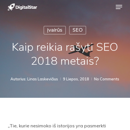
Menu
Skip
to
Close
main
Menu
Įvairūs
SEO
content
Kaip reikia rašyti SEO
2018 metais?
Autorius:
Linas Laskevičius
9 Liepos, 2018
No Comments
„Tie, kurie nesimoko iš istorijos yra pasmerkti