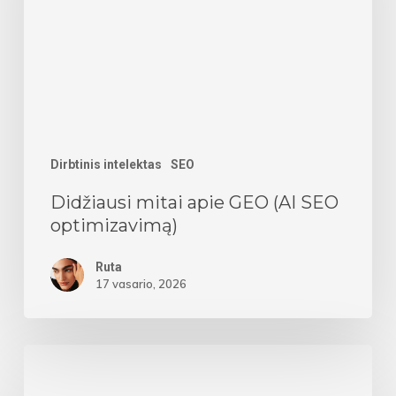
(AI
SEO
optimizavimą)
Dirbtinis intelektas
SEO
Didžiausi mitai apie GEO (AI SEO
optimizavimą)
Ruta
17 vasario, 2026
Dirbtinio
intelekto