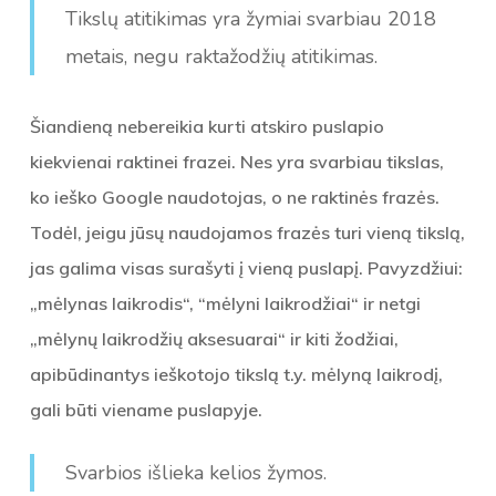
Tikslų atitikimas yra žymiai svarbiau 2018
metais, negu raktažodžių atitikimas.
Šiandieną nebereikia kurti atskiro puslapio
kiekvienai raktinei frazei. Nes yra svarbiau tikslas,
ko ieško Google naudotojas, o ne raktinės frazės.
Todėl, jeigu jūsų naudojamos frazės turi vieną tikslą,
jas galima visas surašyti į vieną puslapį. Pavyzdžiui:
„mėlynas laikrodis“, “mėlyni laikrodžiai“ ir netgi
„mėlynų laikrodžių aksesuarai“ ir kiti žodžiai,
apibūdinantys ieškotojo tikslą t.y. mėlyną laikrodį,
gali būti viename puslapyje.
Svarbios išlieka kelios žymos.