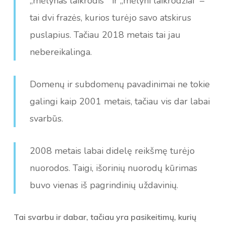
„mėlynas laikrodis “ ir „mėlyni laikrodžiai“ –
tai dvi frazės, kurios turėjo savo atskirus
puslapius. Tačiau 2018 metais tai jau
nebereikalinga.
Domenų ir subdomenų pavadinimai ne tokie
galingi kaip 2001 metais, tačiau vis dar labai
svarbūs.
2008 metais labai didelę reikšmę turėjo
nuorodos. Taigi, išorinių nuorodų kūrimas
buvo vienas iš pagrindinių uždavinių.
Tai svarbu ir dabar, tačiau yra pasikeitimų, kurių