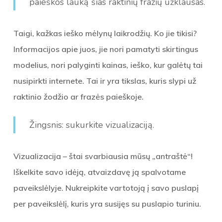
paieškos lauką šias raktinių frazių užklausas.
Taigi, kažkas ieško mėlynų laikrodžių. Ko jie tikisi?
Informacijos apie juos, jie nori pamatyti skirtingus
modelius, nori palyginti kainas, ieško, kur galėtų tai
nusipirkti internete. Tai ir yra tikslas, kuris slypi už
raktinio žodžio ar frazės paieškoje.
Žingsnis: sukurkite vizualizaciją.
Vizualizacija – štai svarbiausia mūsų „antraštė“!
Iškelkite savo idėją, atvaizdavę ją spalvotame
paveikslėlyje. Nukreipkite vartotoją į savo puslapį
per paveikslėlį, kuris yra susijęs su puslapio turiniu.