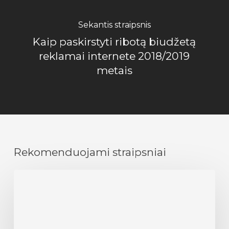
Sekantis straipsnis
Kaip paskirstyti ribotą biudžetą
reklamai internete 2018/2019
metais
Rekomenduojami straipsniai
Didžiausi
mitai
apie
GEO