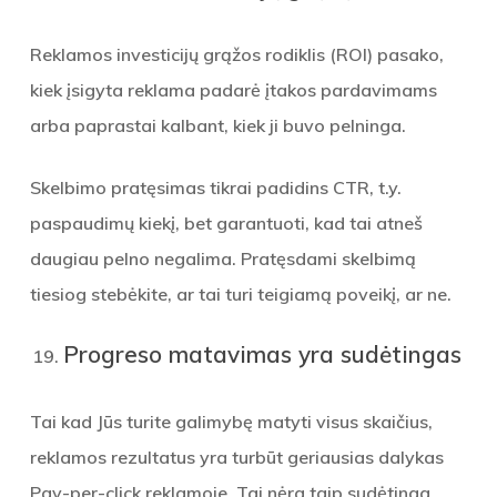
Reklamos investicijų grąžos rodiklis (ROI) pasako,
kiek įsigyta reklama padarė įtakos pardavimams
arba paprastai kalbant, kiek ji buvo pelninga.
Skelbimo pratęsimas tikrai padidins CTR, t.y.
paspaudimų kiekį, bet garantuoti, kad tai atneš
daugiau pelno negalima. Pratęsdami skelbimą
tiesiog stebėkite, ar tai turi teigiamą poveikį, ar ne.
Progreso matavimas yra sudėtingas
Tai kad Jūs turite galimybę matyti visus skaičius,
reklamos rezultatus yra turbūt geriausias dalykas
Pay-per-click reklamoje. Tai nėra taip sudėtinga,