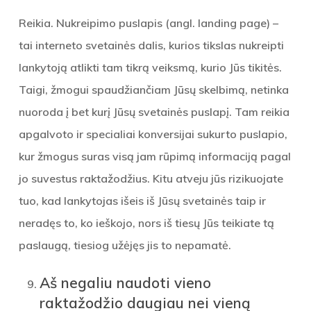
Reikia. Nukreipimo puslapis (angl. landing page) –
tai interneto svetainės dalis, kurios tikslas nukreipti
lankytoją atlikti tam tikrą veiksmą, kurio Jūs tikitės.
Taigi, žmogui spaudžiančiam Jūsų skelbimą, netinka
nuoroda į bet kurį Jūsų svetainės puslapį. Tam reikia
apgalvoto ir specialiai konversijai sukurto puslapio,
kur žmogus suras visą jam rūpimą informaciją pagal
jo suvestus raktažodžius. Kitu atveju jūs rizikuojate
tuo, kad lankytojas išeis iš Jūsų svetainės taip ir
neradęs to, ko ieškojo, nors iš tiesų Jūs teikiate tą
paslaugą, tiesiog užėjęs jis to nepamatė.
Aš negaliu naudoti vieno
raktažodžio daugiau nei vieną