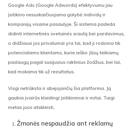
Google Ads (Google Adwords) efektyvumu jau
įsitikino nesuskaičiuojama galybė individų ir
kompanijų visame pasaulyje. Ši sistema padeda
didinti internetinės svetainės srautą bei pardavimus,
o didžiausi jos privalumai yra tai, kad ji rodoma tik
potencialiems klientams, kurie ieško Jūsų teikiamų
paslaugų pagal susijusius raktinius žodžius, bei tai,
kad mokama tik už rezultatus.
Visgi netrūksta ir abejojančių šia platforma. Ją
gaubia įvairūs klaidingi įsitikinimai ir mitai. Taigi
metas juos atskleisti.
Žmonės nespaudžia ant reklamų