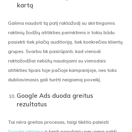
kartą
Galima naudoti tą patį raktažodį su skirtingomis
raktinių žodžių atitikties parinktimis ir tokiu būdu
pasiekti tiek plačią auditoriją, tiek konkrečias klientų
grupes. Svarbu tik pasirūpinti, kad vienodi
raktažodžiai nebūtų naudojami su vienodais
atitikties tipais toje pačioje kampanijoje, nes toks
dubliavimasis gali turėti neigiamą poveikį.
Google Ads duoda greitus
rezultatus
Tai nėra greitas procesas, taigi tikėtis paleisti
Google reklamą
ir tapti populiariu per vieną naktį,