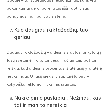
Google – tai sudėtingas mechanizmas, kuris yra
pakankamai gerai parengtas iššifruoti visus
bandymus manipuliuoti sistema.
Kuo daugiau raktažodžių, tuo
geriau
Daugiau raktažodžių – didesnis srautas lankytojų į
Jūsų svetainę. Taip, tai tiesa. Tačiau taip pat tai
reiškia, kad didesnis procentas iš atėjusių yra atėję
netikslingai. O Jūsų siekis, visgi, turėtų būti –
kokybiška reklama ir tikslinis srautas.
Nukreipimo puslapiai. Nežinau, kas
tai ir man to nereikia