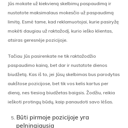
Jūs mokate už kiekvieną skelbimų paspaudimą ir
nustatote maksimalaus mokesčio už paspaudimą
limitą. Esmė tame, kad reklamuotojai, kurie pasiryžę
mokėti daugiau už raktažodį, kurio ieško klientas,
atsiras geresnėje pozicijoje.
Tačiau Jūs pasirenkate ne tik raktažodžio
paspaudimo kainą, bet dar ir nustatote dienos
biudžetą. Kas iš to, jei Jūsų skelbimas bus parodytas
aukštose pozicijose, bet tik vos kelis kartus per
dieną, nes tiesiog biudžetas baigsis. Žodžiu, reikia
ieškoti protingų būdų, kaip panaudoti savo lėšas.
Būti pirmoje pozicijoje yra
pelningiausia