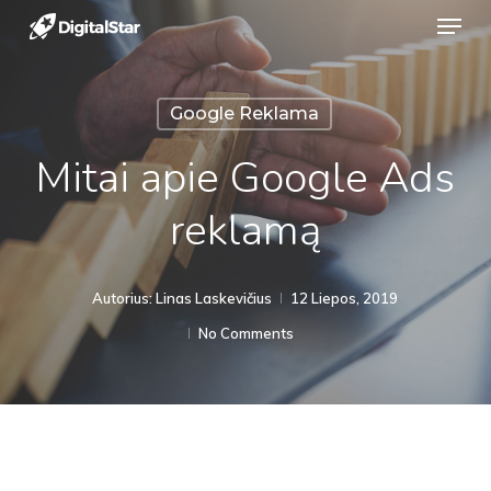
Menu
Skip
to
Close
main
Menu
Google Reklama
content
Mitai apie Google Ads
reklamą
Autorius:
Linas Laskevičius
12 Liepos, 2019
No Comments