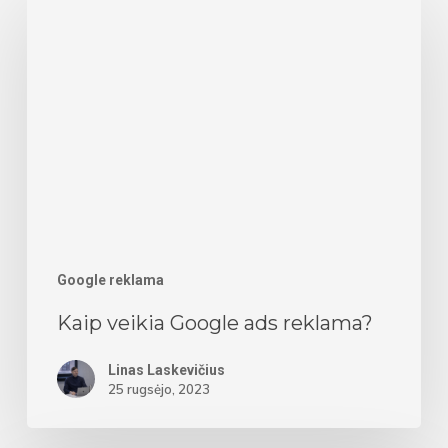
veikia
Google
ads
reklama?
Google reklama
Kaip veikia Google ads reklama?
Linas Laskevičius
25 rugsėjo, 2023