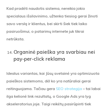
Kad pradėti naudotis sistema, nereikia jokio
specialaus išsilavinimo, užtenka tiesiog gerai žinoti
savo verslą ir klientus, bei skirti šiek tiek laiko
pasiruošimui, o patarimų internete juk tikrai
netrūksta.
Organinė paieška yra svarbiau nei
pay-per-click reklama
Idealus variantas, kai Jūsų svetainė yra optimizuota
paieškos sistemoms, dėl ko yra natūraliai gerai
reitinguojama. Tačiau gera
SEO strategija
– tai labai
ilga kelionė link rezultatų, o Google Ads yra lyg
akseleratorius joje. Taigi reikėtų pasirūpinti tiek