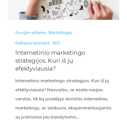
Internetinio
Google reklama
Marketingas
marketingo
strategijos.
Reklama internete
SEO
Kuri
Internetinio marketingo
strategijos. Kuri iš jų
iš
efektyviausia?
jų
efektyviausia?
Internetinio marketingo strategijos. Kuri iš jų
efektyviausia? Nesvarbu, ar esate naujas
verslas, tik ką pradėjęs domėtis internetiniu
marketingu, ar senbuvis, eksperimentuojantis
su įvairiomis jau bandytomis…