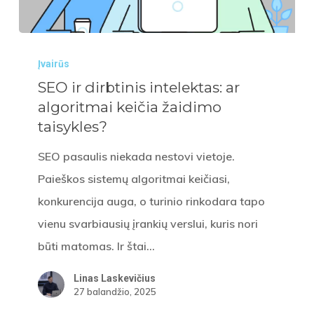
SEO
Įvairūs
ir
SEO ir dirbtinis intelektas: ar
dirbtinis
algoritmai keičia žaidimo
intelektas:
taisykles?
ar
algoritmai
SEO pasaulis niekada nestovi vietoje.
keičia
Paieškos sistemų algoritmai keičiasi,
žaidimo
konkurencija auga, o turinio rinkodara tapo
taisykles?
vienu svarbiausių įrankių verslui, kuris nori
būti matomas. Ir štai…
Linas Laskevičius
27 balandžio, 2025