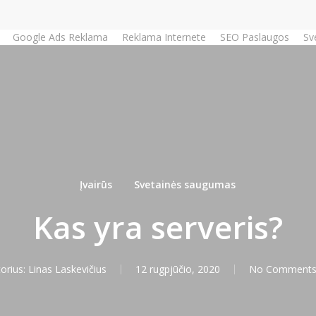
Google Ads Reklama
Reklama Internete
SEO Paslaugos
Sv
Įvairūs
Svetainės saugumas
Kas yra serveris?
orius:
Linas Laskevičius
12 rugpjūčio, 2020
No Comment