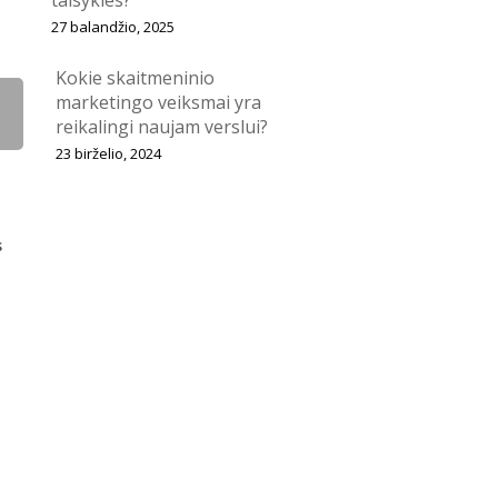
taisykles?
27 balandžio, 2025
Kokie skaitmeninio
marketingo veiksmai yra
reikalingi naujam verslui?
23 birželio, 2024
s
as
Elektroninio Pašto Marketingas
le Ads
Google Paieska
tracijų Optimizavimas
netinis Marketingas
Patraukti Auditorijos Dėmesį