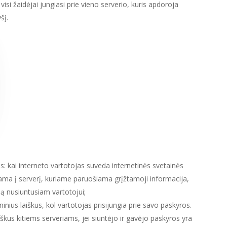
 visi žaidėjai jungiasi prie vieno serverio, kuris apdoroja
šį.
ius: kai interneto vartotojas suveda internetinės svetainės
iama į serverį, kuriame paruošiama grįžtamoji informacija,
są nusiuntusiam vartotojui;
ninius laiškus, kol vartotojas prisijungia prie savo paskyros.
aiškus kitiems serveriams, jei siuntėjo ir gavėjo paskyros yra