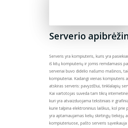
Serverio apibrėž
Serveris yra kompiuteris, kuris yra pasiekia
iš kitų kompiuterių ir jomis remdamasis pa
serveriai buvo didelio našumo mašinos, tači
kompiuteriai. Kadangi vienas kompiuteris atl
atskiras serveris: pavyzdžiui, tinklalapių ser
Kai vartotojas suveda tam tikrą internetinė
kuri yra atvaizduojama tekstiniais ir grafini
kurie talpina elektroninius laiškus, kol prie
yra aptarnaujamas kelių skirtingų tiekėjų 
kompiuteriuose, pašto serveris sąveikauja s