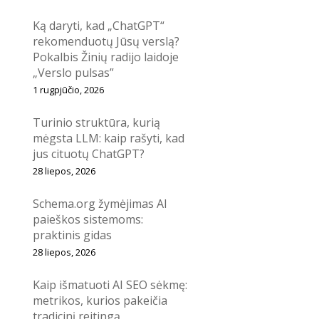
Ką daryti, kad „ChatGPT“
rekomenduotų Jūsų verslą?
Pokalbis Žinių radijo laidoje
„Verslo pulsas”
1 rugpjūčio, 2026
Turinio struktūra, kurią
mėgsta LLM: kaip rašyti, kad
jus cituotų ChatGPT?
28 liepos, 2026
Schema.org žymėjimas AI
paieškos sistemoms:
praktinis gidas
28 liepos, 2026
Kaip išmatuoti AI SEO sėkmę:
metrikos, kurios pakeičia
tradicinį reitingą