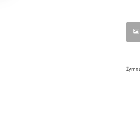
Žymo
Blog
Goog
Ilius
Inter
Kaip 