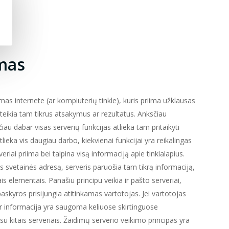
imas
mas internete (ar kompiuterių tinkle), kuris priima užklausas
teikia tam tikrus atsakymus ar rezultatus. Anksčiau
au dabar visas serverių funkcijas atlieka tam pritaikyti
ieka vis daugiau darbo, kiekvienai funkcijai yra reikalingas
veriai priima bei talpina visą informaciją apie tinklalapius.
s svetainės adresą, serveris paruošia tam tikrą informaciją,
ais elementais. Panašiu principu veikia ir pašto serveriai,
 paskyros prisijungia atitinkamas vartotojas. Jei vartotojas
ar informacija yra saugoma keliuose skirtinguose
u kitais serveriais. Žaidimų serverio veikimo principas yra