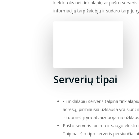
kiek kitoks nei tinklalapių ar pašto serveris:
informaciją tarp žaidėjų ir sudaro tarp jų ry
Serverių tipai
• Tinklalapių serveris talpina tinklalap
adresą, pirmiausia užklausa yra siunč
ir tuomet ji yra atvaizduojama užklau
Pašto serveris
priima ir saugo elektro
Taip pat šio tipo serveris persiunčia l