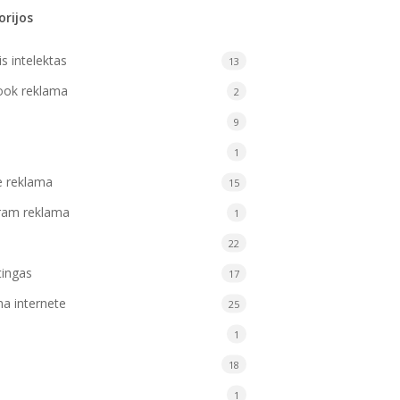
orijos
is intelektas
13
ook reklama
2
9
1
e reklama
15
ram reklama
1
22
ingas
17
a internete
25
1
18
1