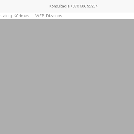
Konsultacija +370 606 95954
etainių Kūrimas
WEB Dizainas
Užklausa
s