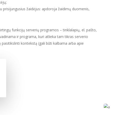
ėjų;
u prisijungusius žaidėjus: apdoroja žaidimų duomenis,
irtingų funkcijų serverių programos – tinklalapių, el. pašto,
i vadinama ir programa, kuri atlieka tam tikras serverio
ų pasitikslinti kontekstą (gali būti kalbama arba apie