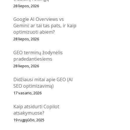
28 liepos, 2026
Google AI Overviews vs
Gemini: ar tai tas pats, ir kaip
optimizuoti abiem?
28 liepos, 2026
GEO terminų žodynėlis
pradedantiesiems
28 liepos, 2026
Didžiausi mitai apie GEO (AI
SEO optimizavimą)
17 vasario, 2026
Kaip atsidurti Copilot
atsakymuose?
19 rugpjūčio, 2025