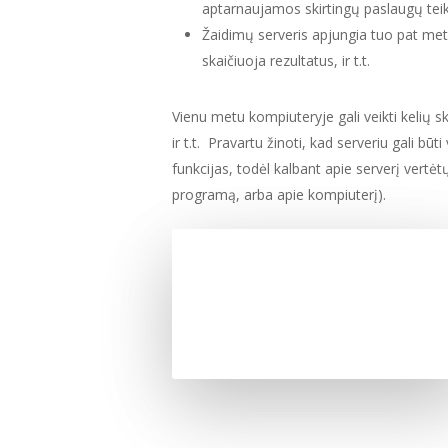
aptarnaujamos skirtingų paslaugų teik
Žaidimų serveris apjungia tuo pat met
skaičiuoja rezultatus, ir t.t.
Vienu metu kompiuteryje gali veikti kelių sk
ir t.t.
Pravartu žinoti, kad serveriu gali būt
funkcijas, todėl kalbant apie serverį vertėt
programą, arba apie kompiuterį).