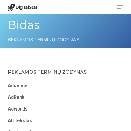
Menu
Skip
to
Bidas
main
content
REKLAMOS TERMINŲ ŽODYNAS
REKLAMOS TERMINŲ ŽODYNAS
Adsence
AdRank
Adwords
Alt tekstas