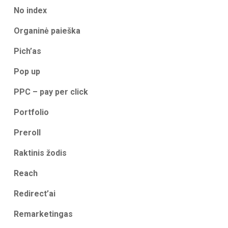
No index
Organinė paieška
Pich’as
Pop up
PPC – pay per click
Portfolio
Preroll
Raktinis žodis
Reach
Redirect’ai
Remarketingas