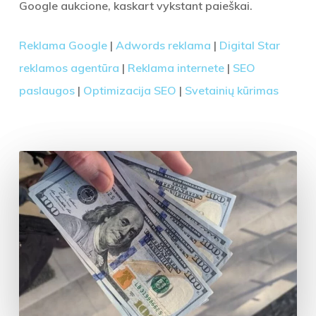
Google aukcione, kaskart vykstant paieškai.
Reklama Google
|
Adwords reklama
|
Digital Star
reklamos agentūra
|
Reklama internete
|
SEO
paslaugos
|
Optimizacija SEO
|
Svetainių kūrimas