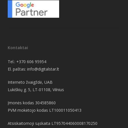
Kontaktai
Tel.:
+370 606 95954
El. paštas:
info@digitalstar.lt
Interneto žvaigždė, UAB
Lukiškių g. 5, LT-01108, Vilnius
Įmonės kodas 304585860
PVM mokėtojo kodas LT100011050413
Atsiskaitomoji sąskaita LT957044060008170250