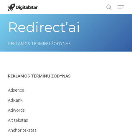
Menu
Skip
to
search
Close
main
Redirect’ai
Menu
content
REKLAMOS TERMINŲ ŽODYNAS
REKLAMOS TERMINŲ ŽODYNAS
Adsence
AdRank
Adwords
Alt tekstas
Anchor tekstas