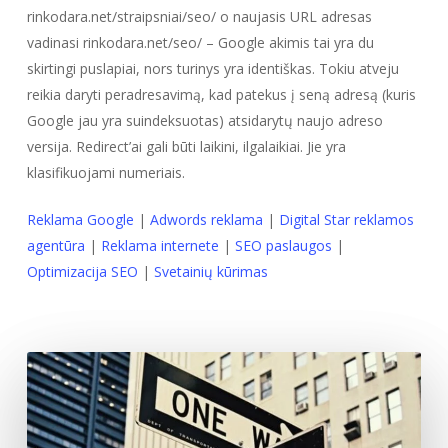
rinkodara.net/straipsniai/seo/ o naujasis URL adresas
vadinasi rinkodara.net/seo/ – Google akimis tai yra du
skirtingi puslapiai, nors turinys yra identiškas. Tokiu atveju
reikia daryti peradresavimą, kad patekus į seną adresą (kuris
Google jau yra suindeksuotas) atsidarytų naujo adreso
versija. Redirect’ai gali būti laikini, ilgalaikiai. Jie yra
klasifikuojami numeriais.
Reklama Google
|
Adwords reklama
|
Digital Star reklamos
agentūra
|
Reklama internete
|
SEO paslaugos
|
Optimizacija SEO
|
Svetainių kūrimas