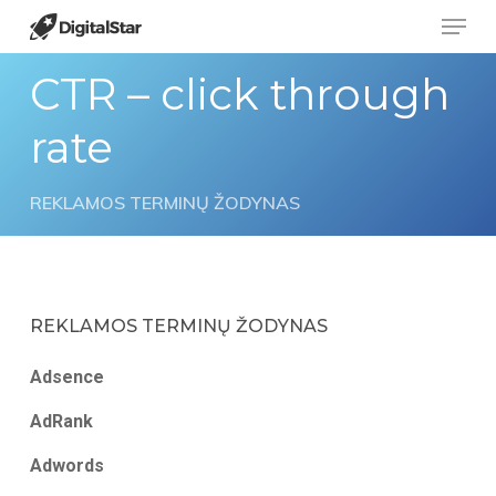
Menu
Skip
to
CTR – click through
main
content
rate
REKLAMOS TERMINŲ ŽODYNAS
REKLAMOS TERMINŲ ŽODYNAS
Adsence
AdRank
Adwords