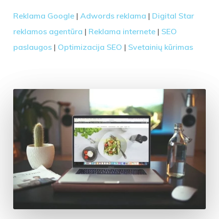
Reklama Google
|
Adwords reklama
|
Digital Star
reklamos agentūra
|
Reklama internete
|
SEO
paslaugos
|
Optimizacija SEO
|
Svetainių kūrimas