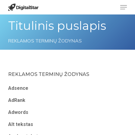
Menu
Skip
to
Close
Titulinis puslapis
main
Menu
content
REKLAMOS TERMINŲ ŽODYNAS
REKLAMOS TERMINŲ ŽODYNAS
Adsence
AdRank
Adwords
Alt tekstas