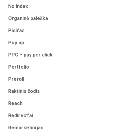
No index
Organinė paieška
Pich’as
Pop up
PPC – pay per click
Portfolio
Preroll
Raktinis žodis
Reach
Redirect’ai
Remarketingas