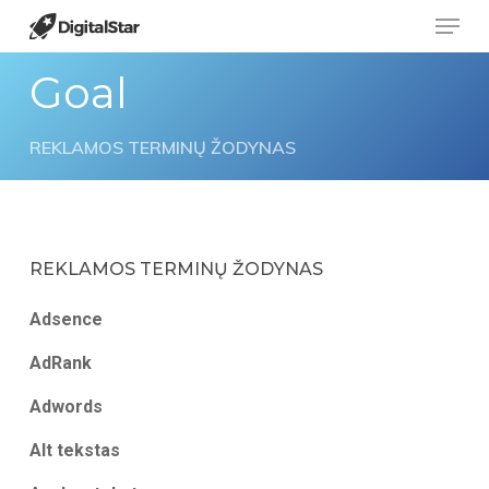
Menu
Skip
to
Goal
main
content
REKLAMOS TERMINŲ ŽODYNAS
REKLAMOS TERMINŲ ŽODYNAS
Adsence
AdRank
Adwords
Alt tekstas