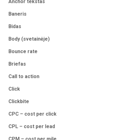
Anchor tekstas
Baneris
Bidas
Body (svetainėje)
Bounce rate
Briefas
Call to action
Click
Clickbite
CPC – cost per click
CPL – cost per lead
CPM – cost per mile