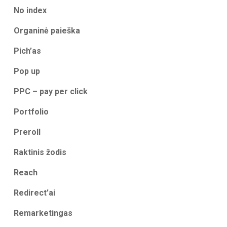
No index
Organinė paieška
Pich’as
Pop up
PPC – pay per click
Portfolio
Preroll
Raktinis žodis
Reach
Redirect’ai
Remarketingas