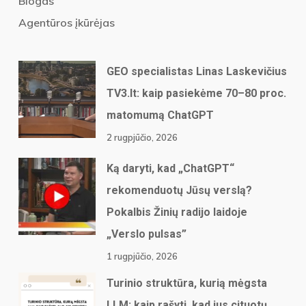
Blogas
Agentūros įkūrėjas
GEO specialistas Linas Laskevičius
TV3.lt: kaip pasiekėme 70–80 proc.
matomumą ChatGPT
2 rugpjūčio, 2026
Ką daryti, kad „ChatGPT“
rekomenduotų Jūsų verslą?
Pokalbis Žinių radijo laidoje
„Verslo pulsas”
1 rugpjūčio, 2026
Turinio struktūra, kurią mėgsta
LLM: kaip rašyti, kad jus cituotų