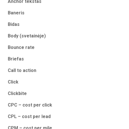
Anchor tekstas
Baneris
Bidas
Body (svetainėje)
Bounce rate
Briefas
Call to action
Click
Clickbite
CPC – cost per click
CPL – cost per lead
CPM – cost per mile