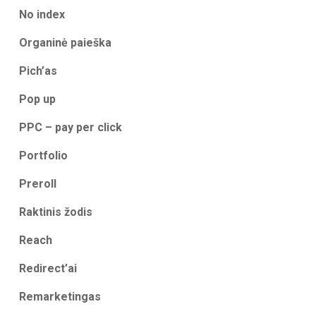
No index
Organinė paieška
Pich’as
Pop up
PPC – pay per click
Portfolio
Preroll
Raktinis žodis
Reach
Redirect’ai
Remarketingas