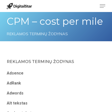
Menu
Skip
to
Close
CPM – cost per mile
main
Menu
content
REKLAMOS TERMINŲ ŽODYNAS
REKLAMOS TERMINŲ ŽODYNAS
Adsence
AdRank
Adwords
Alt tekstas