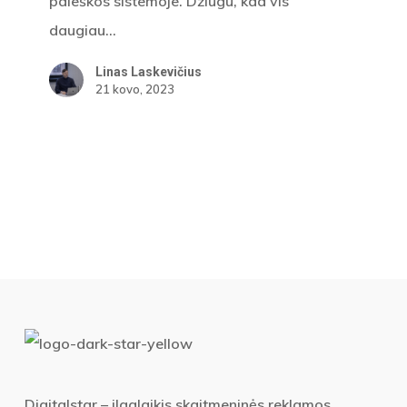
paieškos sistemoje. Džiugu, kad vis
daugiau…
Linas Laskevičius
21 kovo, 2023
Digitalstar – ilgalaikis skaitmeninės reklamos