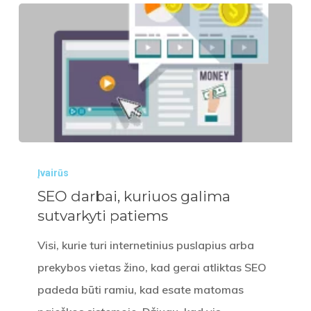
SEO
Įvairūs
darbai,
SEO darbai, kuriuos galima
kuriuos
sutvarkyti patiems
galima
sutvarkyti
Visi, kurie turi internetinius puslapius arba
patiems
prekybos vietas žino, kad gerai atliktas SEO
padeda būti ramiu, kad esate matomas