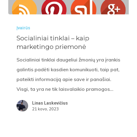
Socialiniai
Įvairūs
tinklai
Socialiniai tinklai – kaip
–
marketingo priemonė
kaip
marketingo
Socialiniai tinklai daugeliui žmonių yra įrankis
priemonė
galintis padėti kasdien komunikuoti, taip pat,
pateikti informaciją apie save ir panašiai.
Visgi, ta yra ne tik laisvalaikio pramogos…
Linas Laskevičius
21 kovo, 2023