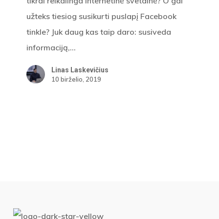
tikrai reikalinga internetinė svetainė? O gal
svetainę?
užteks tiesiog susikurti puslapį Facebook
tinkle? Juk daug kas taip daro: susiveda
informaciją,…
Linas Laskevičius
10 birželio, 2019