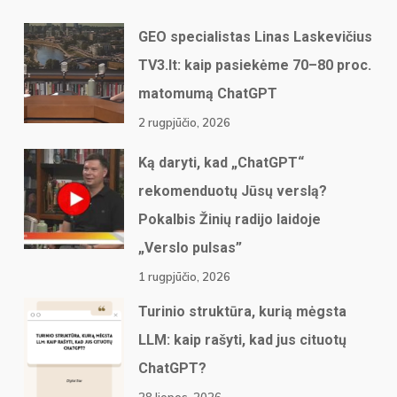
GEO specialistas Linas Laskevičius
TV3.lt: kaip pasiekėme 70–80 proc.
matomumą ChatGPT
2 rugpjūčio, 2026
Ką daryti, kad „ChatGPT“
rekomenduotų Jūsų verslą?
Pokalbis Žinių radijo laidoje
„Verslo pulsas”
1 rugpjūčio, 2026
Turinio struktūra, kurią mėgsta
LLM: kaip rašyti, kad jus cituotų
ChatGPT?
28 liepos, 2026