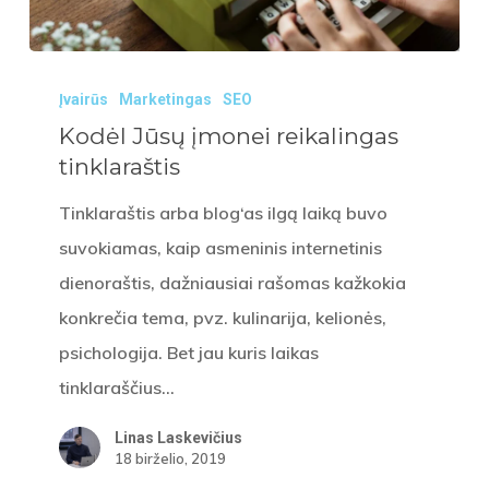
Kodėl
Įvairūs
Marketingas
SEO
Jūsų
Kodėl Jūsų įmonei reikalingas
įmonei
tinklaraštis
reikalingas
tinklaraštis
Tinklaraštis arba blog‘as ilgą laiką buvo
suvokiamas, kaip asmeninis internetinis
dienoraštis, dažniausiai rašomas kažkokia
konkrečia tema, pvz. kulinarija, kelionės,
psichologija. Bet jau kuris laikas
tinklaraščius…
Linas Laskevičius
18 birželio, 2019