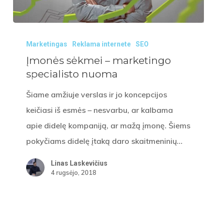
Įmonės
Marketingas
Reklama internete
SEO
sėkmei
Įmonės sėkmei – marketingo
–
specialisto nuoma
marketingo
specialisto
Šiame amžiuje verslas ir jo koncepcijos
nuoma
keičiasi iš esmės – nesvarbu, ar kalbama
apie didelę kompaniją, ar mažą įmonę. Šiems
pokyčiams didelę įtaką daro skaitmeninių…
Linas Laskevičius
4 rugsėjo, 2018