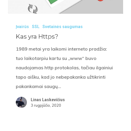
Kas
Įvairūs
SSL
Svetainės saugumas
yra
Kas yra Https?
Https?
1989 metai yra laikomi interneto pradžia:
tuo laikotarpiu kartu su „www“ buvo
naudojamas http protokolas, tačiau ilgainiui
tapo aišku, kad jo nebepakanka užtikrinti
pakankamai saugų…
Linas Laskevičius
3 rugpjūčio, 2020