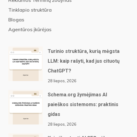
Reklamos Terminų žodynas
Tinklapio struktūra
Blogas
Agentūros įkūrėjas
Turinio struktūra, kurią mėgsta
LLM: kaip rašyti, kad jus cituotų
ChatGPT?
28 liepos, 2026
Schema.org žymėjimas AI
paieškos sistemoms: praktinis
gidas
28 liepos, 2026