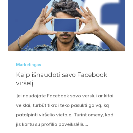
Kaip
Marketingas
išnaudoti
Kaip išnaudoti savo Facebook
savo
viršelį
Facebook
viršelį
Jei naudojate Facebook savo verslui ar kitai
veiklai, turbūt tikrai teko pasukti galvą, ką
patalpinti viršelio vietoje. Turint omeny, kad
jis kartu su profilio paveikslėliu…