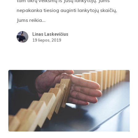
tam tikrų veiksmų iš Jūsų lankytojų. Jums
nepakanka tiesiog auginti lankytojų skaičių,
Jums reikia…
Linas Laskevičius
19 liepos, 2019
Mitai