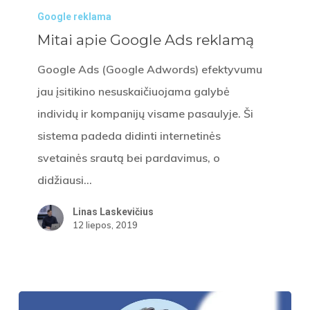
Google reklama
apie
Mitai apie Google Ads reklamą
Google
Ads
Google Ads (Google Adwords) efektyvumu
reklamą
jau įsitikino nesuskaičiuojama galybė
individų ir kompanijų visame pasaulyje. Ši
sistema padeda didinti internetinės
svetainės srautą bei pardavimus, o
didžiausi…
Linas Laskevičius
12 liepos, 2019