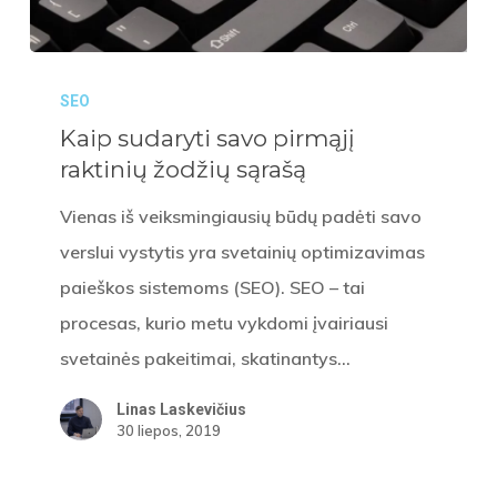
Kaip
SEO
sudaryti
Kaip sudaryti savo pirmąjį
savo
raktinių žodžių sąrašą
pirmąjį
raktinių
Vienas iš veiksmingiausių būdų padėti savo
žodžių
verslui vystytis yra svetainių optimizavimas
sąrašą
paieškos sistemoms (SEO). SEO – tai
procesas, kurio metu vykdomi įvairiausi
svetainės pakeitimai, skatinantys…
Linas Laskevičius
30 liepos, 2019