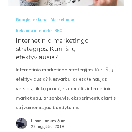
Internetinio
Google reklama
Marketingas
marketingo
strategijos.
Reklama internete
SEO
Kuri
Internetinio marketingo
strategijos. Kuri iš jų
iš
efektyviausia?
jų
efektyviausia?
Internetinio marketingo strategijos. Kuri iš jų
efektyviausia? Nesvarbu, ar esate naujas
verslas, tik ką pradėjęs domėtis internetiniu
marketingu, ar senbuvis, eksperimentuojantis
su įvairiomis jau bandytomis…
Linas Laskevičius
28 rugpjūčio, 2019