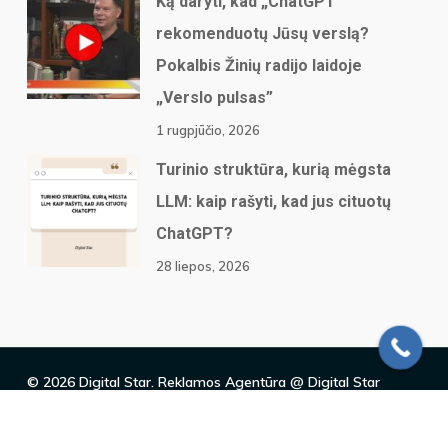
Ką daryti, kad „ChatGPT“
rekomenduotų Jūsų verslą?
Pokalbis Žinių radijo laidoje
„Verslo pulsas”
1 rugpjūčio, 2026
Turinio struktūra, kurią mėgsta
LLM: kaip rašyti, kad jus cituotų
ChatGPT?
28 liepos, 2026
© 2026 Digital Star. Reklamos Agentūra @ Digital Star
twitter
facebook
linkedin