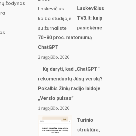
nų žodynas
Laskevičius
ūra
TV3.lt: kaip
pasiekėme
jas
70–80 proc. matomumą
ChatGPT
2 rugpjūčio, 2026
Ką daryti, kad „ChatGPT“
rekomenduotų Jūsų verslą?
Pokalbis Žinių radijo laidoje
„Verslo pulsas”
1 rugpjūčio, 2026
Turinio
struktūra,