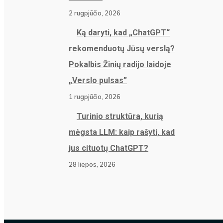
2 rugpjūčio, 2026
Ką daryti, kad „ChatGPT“
rekomenduotų Jūsų verslą?
Pokalbis Žinių radijo laidoje
„Verslo pulsas”
1 rugpjūčio, 2026
Turinio struktūra, kurią
mėgsta LLM: kaip rašyti, kad
jus cituotų ChatGPT?
28 liepos, 2026