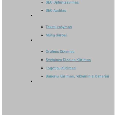
SEO Optimizavimas
SEO Auditas
Svetainių Kūrimas
Tekstų rašymas
Mūsų darbai
WEB Dizainas
Grafinis Dizainas
Svetainės Dizaino Kūrimas
Logotipų Kūrimas
Banerių Kūrimas, reklaminiai baneriai
Užklausa