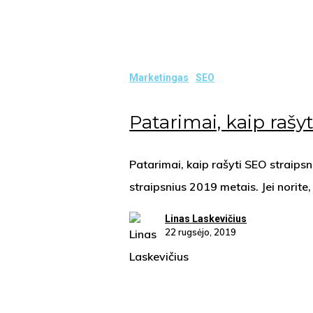
Patarimai,
kaip
rašyti
SEO
Marketingas
SEO
straipsnius
Patarimai, kaip rašy
Patarimai, kaip rašyti SEO straipsn
straipsnius 2019 metais. Jei norit
Linas Laskevičius
22 rugsėjo, 2019