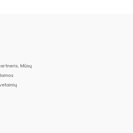
partneris. Mūsų
klamos
vetainių