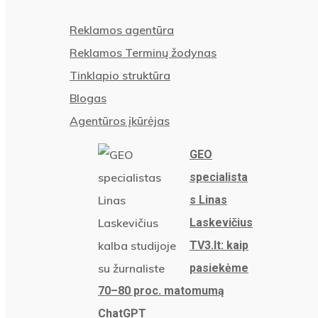
Reklamos agentūra
Reklamos Terminų žodynas
Tinklapio struktūra
Blogas
Agentūros įkūrėjas
GEO
specialista
s Linas
Laskevičius
TV3.lt: kaip
pasiekėme
70–80 proc. matomumą
ChatGPT