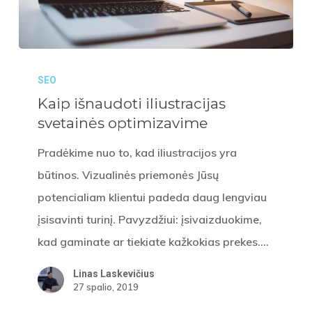
Kaip
SEO
išnaudoti
Kaip išnaudoti iliustracijas
iliustracijas
svetainės optimizavime
svetainės
optimizavime
Pradėkime nuo to, kad iliustracijos yra
būtinos. Vizualinės priemonės Jūsų
potencialiam klientui padeda daug lengviau
įsisavinti turinį. Pavyzdžiui: įsivaizduokime,
kad gaminate ar tiekiate kažkokias prekes.…
Linas Laskevičius
27 spalio, 2019