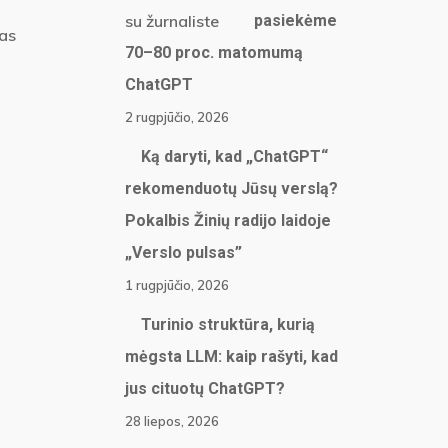
pasiekėme
jas
70–80 proc. matomumą
ChatGPT
2 rugpjūčio, 2026
Ką daryti, kad „ChatGPT“
rekomenduotų Jūsų verslą?
Pokalbis Žinių radijo laidoje
„Verslo pulsas”
1 rugpjūčio, 2026
Turinio struktūra, kurią
mėgsta LLM: kaip rašyti, kad
jus cituotų ChatGPT?
28 liepos, 2026