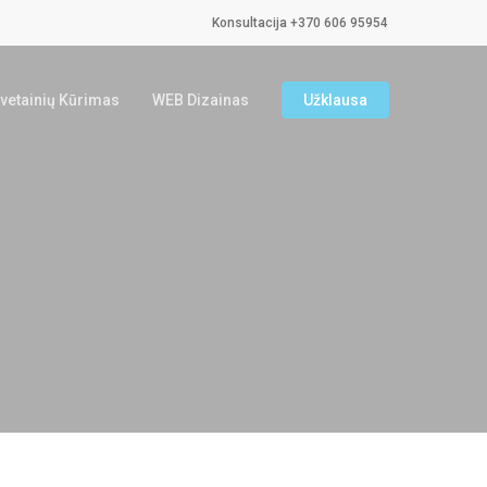
Konsultacija +370 606 95954
vetainių Kūrimas
WEB Dizainas
Užklausa