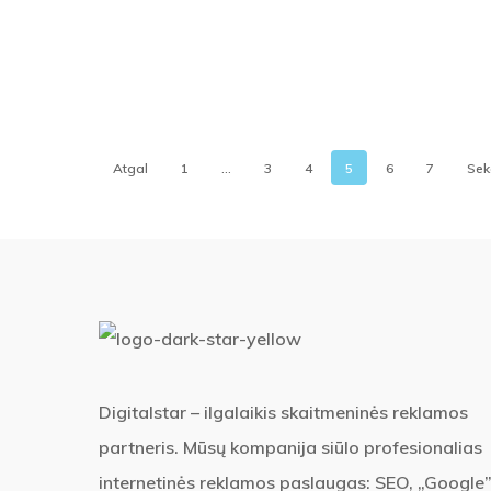
Atgal
1
…
3
4
5
6
7
Sek
Digitalstar – ilgalaikis skaitmeninės reklamos
partneris. Mūsų kompanija siūlo profesionalias
internetinės reklamos paslaugas: SEO, „Google