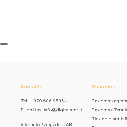
Kaip
padidinti
antis
interneto
Marketingas
Reklama internete
svetainės
Kaip padidinti interneto s
konversijas
Kiekvieną kartą, kai paleidžiate kokią nors m
Kontaktai
Nuorodos
siekiate tam tikrų veiksmų iš Jūsų lankytojų.
Tel.:
+370 606 95954
Reklamos agent
lankytojų skaičių, Jums reikia…
El. paštas:
info@digitalstar.lt
Reklamos Termi
Tinklapio strukt
Linas Laskevičius
Interneto žvaigždė, UAB
”