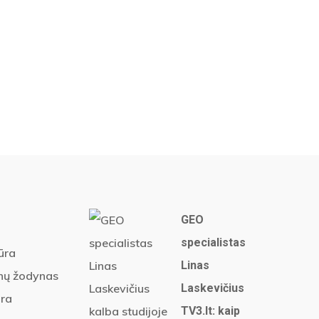
vetainės konversijas
arketingo kampaniją internete, Jūs
GEO
 Jums nepakanka tiesiog auginti
specialistas
ūra
Linas
nų žodynas
Laskevičius
ūra
TV3.lt: kaip