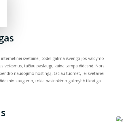
gas
 internetinei svetainei, todėl galima išvengti jos valdymo
irius veiksmus, tačiau paslaugų kaina tampa didesnė. Nors
i bendro naudojimo hostingą, tačiau tuomet, jei svetainei
 didesnio saugumo, tokia pasirinkimo galimybė tikrai gali
is