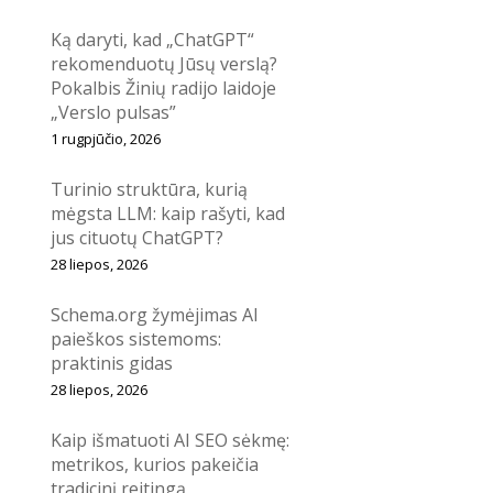
Ką daryti, kad „ChatGPT“
rekomenduotų Jūsų verslą?
Pokalbis Žinių radijo laidoje
„Verslo pulsas”
1 rugpjūčio, 2026
Turinio struktūra, kurią
mėgsta LLM: kaip rašyti, kad
jus cituotų ChatGPT?
28 liepos, 2026
Schema.org žymėjimas AI
paieškos sistemoms:
praktinis gidas
28 liepos, 2026
Kaip išmatuoti AI SEO sėkmę:
metrikos, kurios pakeičia
tradicinį reitingą