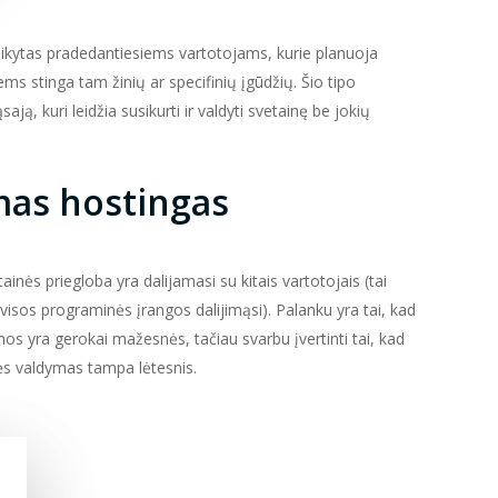
itaikytas pradedantiesiems vartotojams, kurie planuoja
iems stinga tam žinių ar specifinių įgūdžių. Šio tipo
ają, kuri leidžia susikurti ir valdyti svetainę be jokių
as hostingas
ainės priegloba yra dalijamasi su kitais vartotojais (tai
r visos programinės įrangos dalijimąsi). Palanku yra tai, kad
s yra gerokai mažesnės, tačiau svarbu įvertinti tai, kad
nės valdymas tampa lėtesnis.