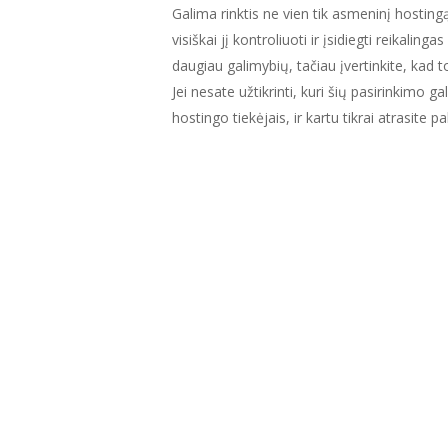
Galima rinktis ne vien tik asmeninį hostingą
visiškai jį kontroliuoti ir įsidiegti reikali
daugiau galimybių, tačiau įvertinkite, kad 
Jei nesate užtikrinti, kuri šių pasirinkimo g
hostingo tiekėjais, ir kartu tikrai atrasite 