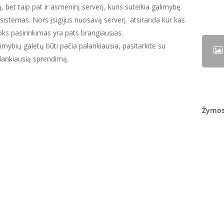
, bet taip pat ir asmeninį serverį, kuris suteikia galimybę
ngas sistemas. Nors įsigijus nuosavą serverį atsiranda kur kas
toks pasirinkimas yra pats brangiausias.
alimybių galėtų būti pačia palankiausia, pasitarkite su
palankiausią sprendimą.
Žymo
Blog
Goog
Ilius
Inter
Kaip 