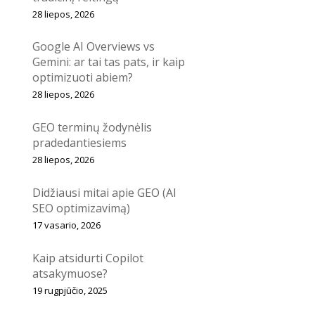
28 liepos, 2026
Google AI Overviews vs
Gemini: ar tai tas pats, ir kaip
optimizuoti abiem?
28 liepos, 2026
GEO terminų žodynėlis
pradedantiesiems
28 liepos, 2026
Didžiausi mitai apie GEO (AI
SEO optimizavimą)
17 vasario, 2026
Kaip atsidurti Copilot
atsakymuose?
19 rugpjūčio, 2025