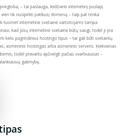
iegloba, – tai paslauga, leidžianti internetinį puslapį
 vien tik nusipirkti patikusį domeną – taip pat tenka
tik tuomet internetinė svetainė vartotojams tampa
nasi, kad jūsų internetinė svetainė būtų saugi, todėl ji yra
i kelis pagrindinius hostingo tipus – tai gali būti svetainių
s, asmeninis hostingas arba asmeninis serveris. Kiekvienas
bėmis, todėl pravartu apžvelgti pačias svarbiausias –
palankiausią galimybę.
tipas