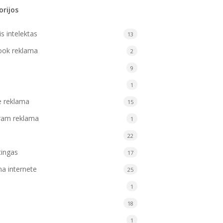
orijos
is intelektas
13
ook reklama
2
9
1
e reklama
15
ram reklama
1
22
ingas
17
a internete
25
1
18
1