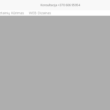
Konsultacija +370 606 95954
etainių Kūrimas
WEB Dizainas
Užklausa
s