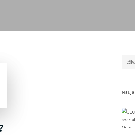
Naujau
?