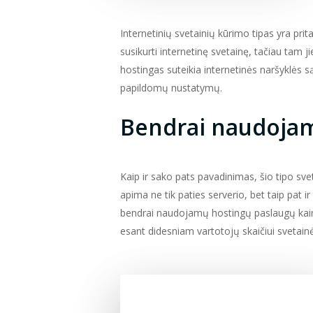
Internetinių svetainių kūrimo tipas yra pr
susikurti internetinę svetainę, tačiau tam j
hostingas suteikia internetinės naršyklės sąs
papildomų nustatymų.
Bendrai naudojam
Kaip ir sako pats pavadinimas, šio tipo svet
apima ne tik paties serverio, bet taip pat i
bendrai naudojamų hostingų paslaugų kaino
esant didesniam vartotojų skaičiui svetai