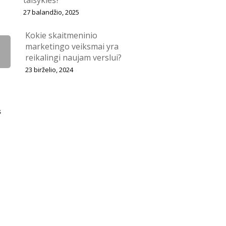
taisykles?
27 balandžio, 2025
Kokie skaitmeninio
marketingo veiksmai yra
reikalingi naujam verslui?
23 birželio, 2024
s
as
Elektroninio Pašto Marketingas
le Ads
Google Paieska
tracijų Optimizavimas
netinis Marketingas
Patraukti Auditorijos Dėmesį