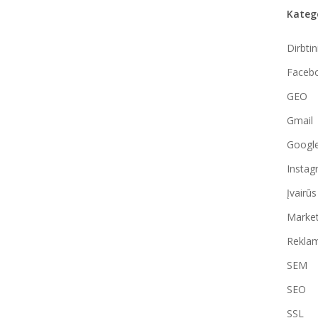
Kateg
Dirbtin
Faceb
GEO
Gmail
Googl
Instag
Įvairūs
Market
Reklam
SEM
SEO
SSL