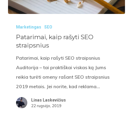
Patarimai,
Marketingas
SEO
kaip
Patarimai, kaip rašyti SEO
rašyti
straipsnius
SEO
straipsnius
Patarimai, kaip rašyti SEO straipsnius
Auditorija – tai praktiškai viskas ką Jums
reikia turėti omeny rašant SEO straipsnius
2019 metais. Jei norite, kad reklama…
Linas Laskevičius
22 rugsėjo, 2019