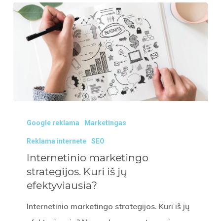
Internetinio
Google reklama
Marketingas
marketingo
strategijos.
Reklama internete
SEO
Kuri
Internetinio marketingo
strategijos. Kuri iš jų
iš
efektyviausia?
jų
efektyviausia?
Internetinio marketingo strategijos. Kuri iš jų