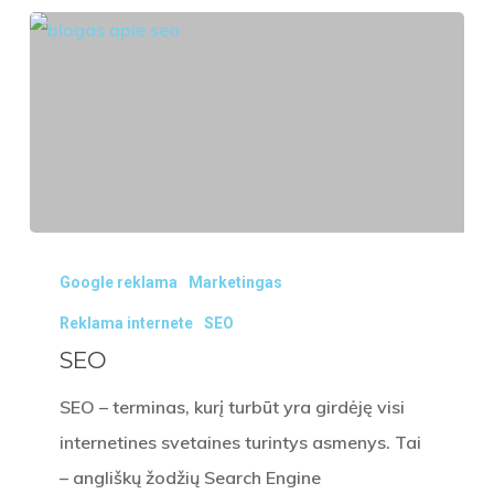
SEO
Google reklama
Marketingas
Reklama internete
SEO
SEO
SEO – terminas, kurį turbūt yra girdėję visi
internetines svetaines turintys asmenys. Tai
– angliškų žodžių Search Engine