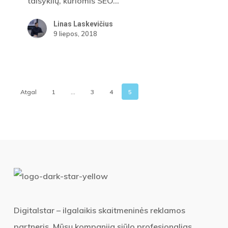
taisyklių, kuriomis SEO…
Linas Laskevičius
9 liepos, 2018
Atgal
1
…
3
4
5
Digitalstar – ilgalaikis skaitmeninės reklamos
partneris. Mūsų kompanija siūlo profesionalias