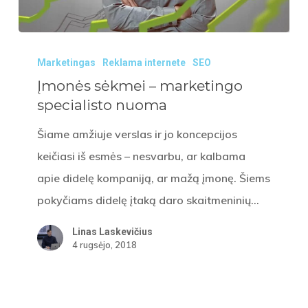
Įmonės
Marketingas
Reklama internete
SEO
sėkmei
Įmonės sėkmei – marketingo
–
specialisto nuoma
marketingo
specialisto
Šiame amžiuje verslas ir jo koncepcijos
nuoma
keičiasi iš esmės – nesvarbu, ar kalbama
apie didelę kompaniją, ar mažą įmonę. Šiems
pokyčiams didelę įtaką daro skaitmeninių…
Linas Laskevičius
4 rugsėjo, 2018