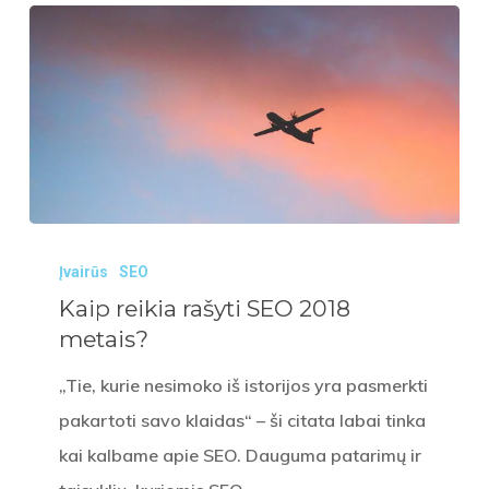
Kaip
Įvairūs
SEO
reikia
Kaip reikia rašyti SEO 2018
rašyti
metais?
SEO
2018
„Tie, kurie nesimoko iš istorijos yra pasmerkti
metais?
pakartoti savo klaidas“ – ši citata labai tinka
kai kalbame apie SEO. Dauguma patarimų ir